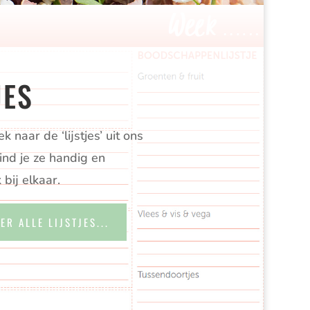
JES
k naar de ‘lijstjes’ uit ons
ind je ze handig en
 bij elkaar.
ER ALLE LIJSTJES...