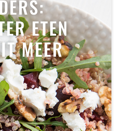
DERS:
TER ETEN
IT MEER