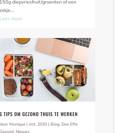
150g diepvriesfruit/groenten of een
zakje...
Lees meer
6 TIPS OM GEZOND THUIS TE WERKEN
door
Monique
|
mrt, 2020
|
Blog
,
Doe Effe
Gezond
,
Nieuws