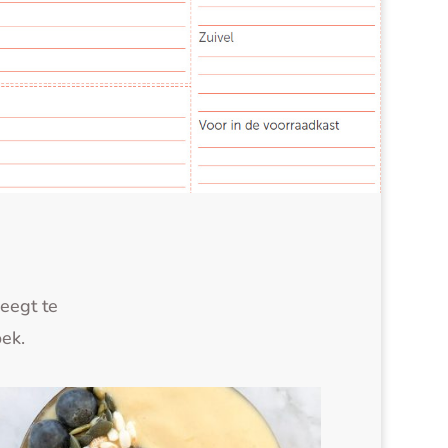
eegt te
oek.