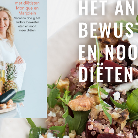
HET AN
BEWUS
EN NOO
DIËTEN