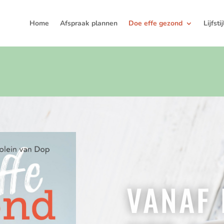
Home
Afspraak plannen
Doe effe gezond
Lijfsti
VANAF 