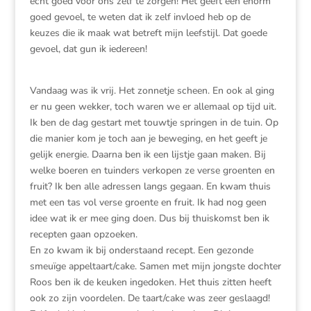
echt goed voor ons zelf te zorgen! Het geeft een enorm
goed gevoel, te weten dat ik zelf invloed heb op de
keuzes die ik maak wat betreft mijn leefstijl. Dat goede
gevoel, dat gun ik iedereen!
Vandaag was ik vrij. Het zonnetje scheen. En ook al ging
er nu geen wekker, toch waren we er allemaal op tijd uit.
Ik ben de dag gestart met touwtje springen in de tuin. Op
die manier kom je toch aan je beweging, en het geeft je
gelijk energie. Daarna ben ik een lijstje gaan maken. Bij
welke boeren en tuinders verkopen ze verse groenten en
fruit? Ik ben alle adressen langs gegaan. En kwam thuis
met een tas vol verse groente en fruit. Ik had nog geen
idee wat ik er mee ging doen. Dus bij thuiskomst ben ik
recepten gaan opzoeken.
En zo kwam ik bij onderstaand recept. Een gezonde
smeuïge appeltaart/cake. Samen met mijn jongste dochter
Roos ben ik de keuken ingedoken. Het thuis zitten heeft
ook zo zijn voordelen. De taart/cake was zeer geslaagd!