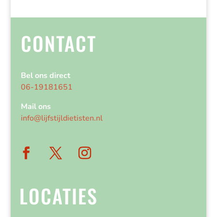
CONTACT
Bel ons direct
06-19181651
Mail ons
info@lijfstijldietisten.nl
LOCATIES