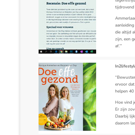
tegenstrij
tijdrovend 
Ammerlaan
aanleiding
die altijd
zijn, een g
af.’”
In2lifesty
“Bewuster
ervoor dat
helpen 40
Hoe vind j
Er zijn zov
Daarbij li
daarom las