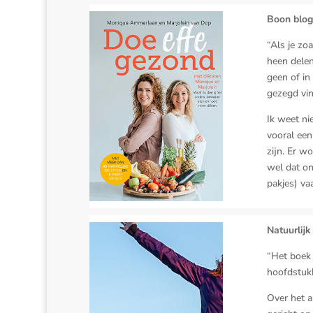
Boon blog
“Als je zo
heen delen
geen of in
gezegd vin
Ik weet ni
vooral een
zijn. Er w
wel dat on
pakjes) va
Natuurlij
“Het boek z
hoofdstukk
Over het a