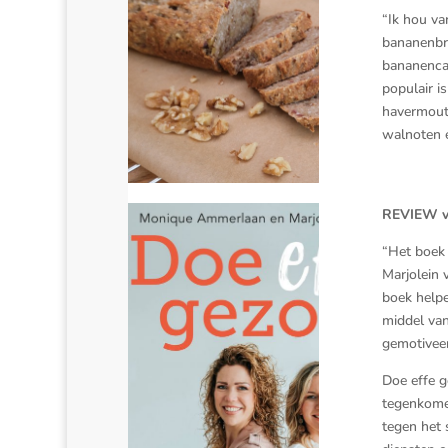
“
Ik hou va
bananenbr
bananenca
populair 
havermout
walnoten 
REVIEW va
“Het boek 
Marjolein 
boek helpe
middel van
gemotivee
Doe effe g
tegenkome
tegen het 