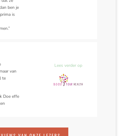
 dat ze
 dan ben je
prima is
emen.”
e
Lees verder op
 maar van
l te
ek Doe effe
ten
EVIEWS VAN ONZE LEZERS