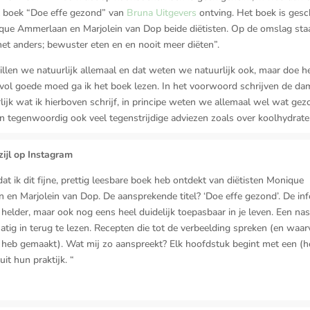
t boek “Doe effe gezond” van
Bruna Uitgevers
ontving. Het boek is ges
que Ammerlaan en Marjolein van Dop beide diëtisten. Op de omslag sta
 het anders; bewuster eten en en nooit meer diëten”.
willen we natuurlijk allemaal en dat weten we natuurlijk ook, maar doe h
vol goede moed ga ik het boek lezen. In het voorwoord schrijven de da
erlijk wat ik hierboven schrijf, in principe weten we allemaal wel wat gezo
jn tegenwoordig ook veel tegenstrijdige adviezen zoals over koolhydrate
ijl op Instagram
 dat ik dit fijne, prettig leesbare boek heb ontdekt van diëtisten Monique
en Marjolein van Dop. De aansprekende titel? ‘Doe effe gezond’. De inf
n helder, maar ook nog eens heel duidelijk toepasbaar in je leven. Een n
tig in terug te lezen. Recepten die tot de verbeelding spreken (en waarv
 heb gemaakt). Wat mij zo aanspreekt? Elk hoofdstuk begint met een (h
uit hun praktijk.
“