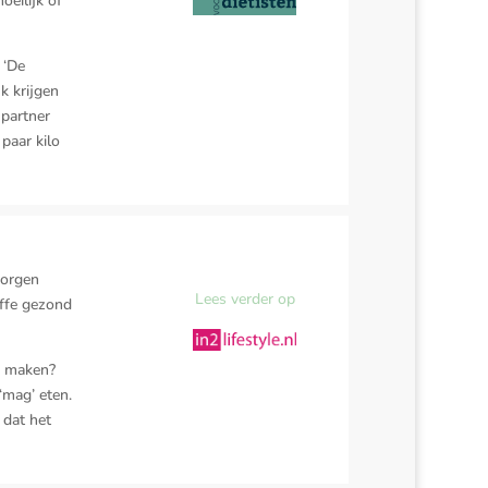
oeilijk of
 ‘De
k krijgen
 partner
 paar kilo
zorgen
Lees verder op
effe gezond
te maken?
 ‘mag’ eten.
 dat het