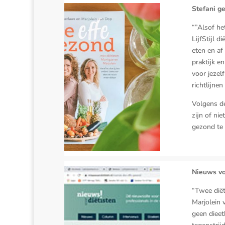
Stefani ge
“”Alsof he
LijfStijl 
eten en af
praktijk e
voor jezel
richtlijne
Volgens de
zijn of ni
gezond te 
Nieuws vo
“Twee diët
Marjolein 
geen dieet