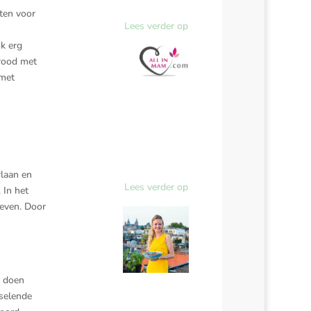
ten voor
Lees verder op
n
k erg
brood met
 met
rlaan en
Lees verder op
 In het
leven. Door
e doen
sselende