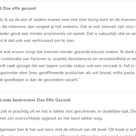
t Doe effe gezond
als ik op de een of andere manier veel met eten bezig bent en de mensen
 die interesse, dan vergeet je het weleens. Dat er ook mensen zijn voor 
 ieder geval een minder prominente rol speelt. Dat is natuurlijk oké en eer
d ik dat ook wel verfrissend om te zien.
et wat ervoor zorgt dat mensen minder gezonde keuzes maken. Ik denk 
 combinatie van factoren is, waarbij desinteresse en onwetendheid er 
ordt vaak gezegd dat een lagere sociale status ook een oorzaak is, feit is 
gezonder eten (lees geraffineerde producten als wit brood, witte pasta,
ak goedkoper is dan de gezondere variant.”
k Linda bookreview Doe Effe Gezond
iet er prachtig uit en het is lekker vlot geschreven, in duidelijke taal. De
en zijn overzichtelijk opgezet en het leest lekker weg.
lgemeen ben ik het wel eens met de inhoud van dit boek. Dit boek is ech