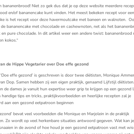
n bananenbrood! Niet zo gek dus dat je op deze website meerdere recep
ood en/of bananencake kunt vinden. Het meest bekeken recept voor ee
ke is het recept voor deze havermoutcake met baneen en walnoten.
Oo
is de bananencake met chocolade en cashewnoten
, net als het bananen
 en pure chocolade.
In dit artikel weer een andere twist: bananenbrood
en kokos.
“
n de Hippe Vegetarier over Doe effe gezond
‘Doe effe gezond’ is geschreven is door twee diëtisten, Monique Amme
van Dop. Samen hebben zij een eigen praktijk, genaamd Lijfstijl diëtisten.
n de dames je vanuit hun expertise weer grip te krijgen op een gezond 
 handige tips en tricks, praktijkvoorbeelden en heerlijke recepten zal je
rd aan een gezond eetpatroon beginnen
ezond’ bevat veel voorbeelden die Monique en Marjolein in de praktijk
n. Zo wordt op veel herkenbare situaties antwoord gegeven. Wat kan j
snaaien in de avond of hoe houd je een gezond eetpatroon vast met wi