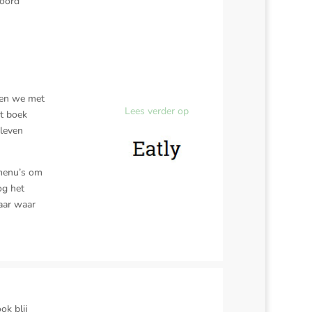
woord
elen we met
Lees verder op
et boek
 leven
kmenu’s om
og het
maar waar
k blij