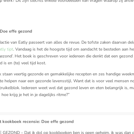
p werk? Dit zijn slechts enkele voorbeelden van vragen waarop zij ant
: Doe effe gezond
actie van Eatly passeert van alles de revue. De tofste zaken daarvan d
tly tipt
. Vandaag is het de hoogste tijd om aandacht te besteden aan h
gezond’. Het boek is geschreven voor iedereen die denkt dat een gezond
 is en (te) veel tijd kost.
ek staan veertig gezonde en gemakkelijke recepten en zes handige wee
te helpen naar een gezonde levensstijl. Want dat is voor veel mensen n
truikelblok. Iedereen weet wel dat gezond leven en eten belangrijk is, 
 hoe krijg je het in je dagelijks ritme?”
t kookboek recensie: Doe effe gezond
 GEZOND – Dat ik dol op kookboeken ben is geen geheim, ik was dan oo