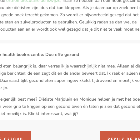
 de
orthomoleculaire denkwijze
, Maar ze hebben dan ook nooit geclaimd
ulaire diëtisten zijn, dus dat kan kloppen. Als je daarnaar op zoek bent
et goede boek terecht gekomen. Zo wordt er bijvoorbeeld gezegd dat het 
e eten en zuivelproducten te gebruiken. Gelukkig raden ze dan wel de
oducten aan en er wordt ook wel gezegd dat je dit niet te vaak moet n
r health boekrecentie: Doe effe gezond
eten belangrijk is, daar verras ik je waarschijnlijk niet mee. Alleen al di
dige berichten: de een zegt dit en de ander beweert dat. Ik raak er alleen
 Daarnaast lijkt gezond eten super ingewikkeld, tijdrovend en moeilijk vo
zijn.
t eigenlijk best mee? Diëtiste Marjolein en Monique helpen je met het bo
weer grip te krijgen op een gezond leven én laten je zien dat gezond e
et moeilijk is. Klinkt interessant, wat jij?
E GEZOND
BEKIJK DE R