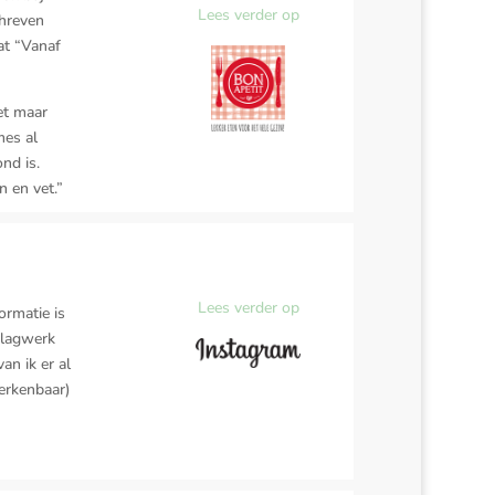
Lees verder op
chreven
at “Vanaf
et maar
mes al
nd is.
n en vet.”
Lees verder op
ormatie is
aslagwerk
an ik er al
erkenbaar)