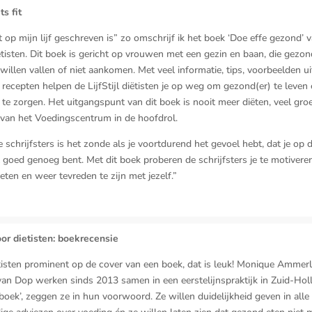
ts fit
t op mijn lijf geschreven is” zo omschrijf ik het boek ‘Doe effe gezond’ 
diëtisten. Dit boek is gericht op vrouwen met een gezin en baan, die gezon
 willen vallen of niet aankomen. Met veel informatie, tips, voorbeelden ui
n recepten helpen de LijfStijl diëtisten je op weg om gezond(er) te leven
f te zorgen. Het uitgangspunt van dit boek is nooit meer diëten, veel gro
n van het Voedingscentrum in de hoofdrol.
 schrijfsters is het zonde als je voortdurend het gevoel hebt, dat je op 
et goed genoeg bent. Met dit boek proberen de schrijfsters je te motiver
eten en weer tevreden te zijn met jezelf.”
or dietisten: boekrecensie
isten prominent op de cover van een boek, dat is leuk! Monique Ammer
van Dop werken sinds 2013 samen in een eerstelijnspraktijk in Zuid-Holla
boek’, zeggen ze in hun voorwoord. Ze willen duidelijkheid geven in alle