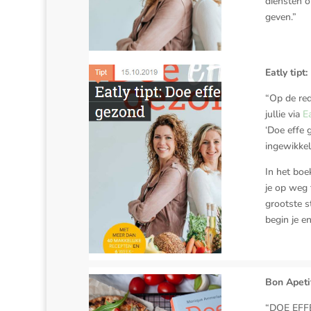
diensten o
geven.”
Eatly tipt
“Op de red
jullie via
Ea
‘Doe effe 
ingewikkeld
In het bo
je op weg 
grootste s
begin je en
Bon Apeti
“DOE EFFE