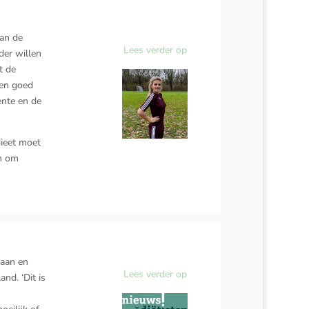
van de
Lees verder op
der willen
t de
 en goed
ente en de
dieet moet
en om
laan en
Lees verder op
nd. ‘Dit is