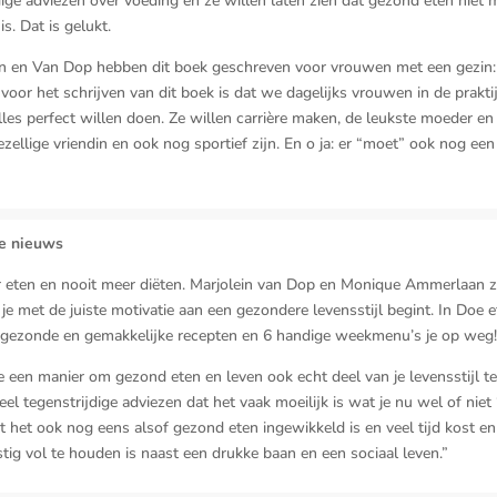
dige adviezen over voeding én ze willen laten zien dat gezond eten niet m
is. Dat is gelukt.
 en Van Dop hebben dit boek geschreven voor vrouwen met een gezin:
 voor het schrijven van dit boek is dat we dagelijks vrouwen in de praktij
 alles perfect willen doen. Ze willen carrière maken, de leukste moeder en
ezellige vriendin en ook nog sportief zijn. En o ja: er “moet” ook nog een
le nieuws
 eten en nooit meer diëten. Marjolein van Dop en Monique Ammerlaan 
 je met de juiste motivatie aan een gezondere levensstijl begint. In Doe 
 gezonde en gemakkelijke recepten en 6 handige weekmenu’s je op weg!
e een manier om gezond eten en leven ook echt deel van je levensstijl 
eel tegenstrijdige adviezen dat het vaak moeilijk is wat je nu wel of niet
jkt het ook nog eens alsof gezond eten ingewikkeld is en veel tijd kost en
tig vol te houden is naast een drukke baan en een sociaal leven.”