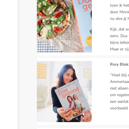
toen ik he
door Moni
nu doe jij
Kijk, dat 
eens. Dus 
bijna lett
Maar er zi
Rory Blokz
“Heel blij
Ammerlaan 
niet allee
om regelma
een aantal
voorbeeld 