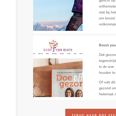
gericht op
orthomolec
niet bij h
om brood t
volkorenpr
Boost you
Dat gezond 
tegenstrij
in de war.
houden te 
Of valt di
gezond om 
helemaal ni
TERUG NAAR DOE EFF