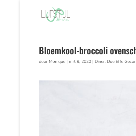
Bloemkool-broccoli ovensc
door
Monique
|
mrt 9, 2020
|
Diner
,
Doe Effe Gezo