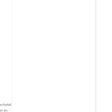
schotel
en en