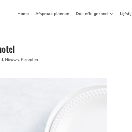
Home
Afspraak plannen
Doe effe gezond
Lijfsti
hotel
nd
,
Nieuws
,
Recepten