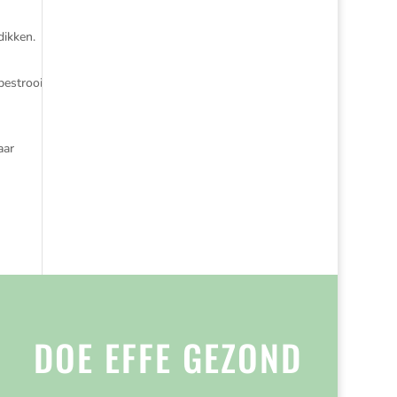
dikken.
bestrooi
aar
DOE EFFE GEZOND