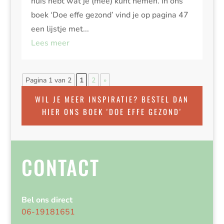
huis hebt wat je (mee) kunt nemen. In ons
boek ‘Doe effe gezond’ vind je op pagina 47
een lijstje met...
Lees meer
Pagina 1 van 2
1
2
»
WIL JE MEER INSPIRATIE? BESTEL DAN
HIER ONS BOEK 'DOE EFFE GEZOND'
CONTACT
Bel ons direct
06-19181651