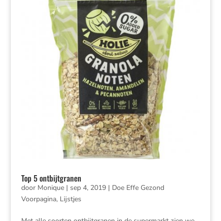
Top 5 ontbijtgranen
door
Monique
|
sep 4, 2019
|
Doe Effe Gezond
Voorpagina
,
Lijstjes
Met alle soorten ontbijtgranen in de supermarkt zien we