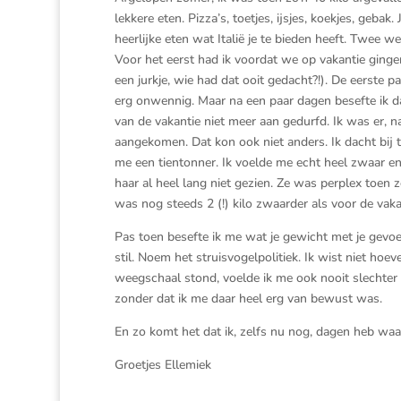
lekkere eten. Pizza’s, toetjes, ijsjes, koekjes, geb
heerlijke eten wat Italië je te bieden heeft. Twee 
Voor het eerst had ik voordat we op vakantie ginge
een jurkje, wie had dat ooit gedacht?!). De eerste p
erg onwennig. Maar na een paar dagen besefte ik d
van de vakantie niet meer aan gedurfd. Ik was er, n
aangekomen. Dat kon ook niet anders. Ik dacht bij t
me een tientonner. Ik voelde me echt heel zwaar en
haar al heel lang niet gezien. Ze was perplex toen z
was nog steeds 2 (!) kilo zwaarder als voor de vaka
Pas toen besefte ik me wat je gewicht met je gevoel
stil. Noem het struisvogelpolitiek. Ik wist niet hoev
weegschaal stond, voelde ik me ook nooit slechter
zonder dat ik me daar heel erg van bewust was.
En zo komt het dat ik, zelfs nu nog, dagen heb waa
Groetjes Ellemiek