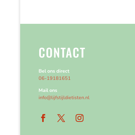
CONTACT
Bel ons direct
06-19181651
Mail ons
info@lijfstijldietisten.nl