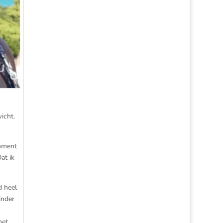
icht.
moment
at ik
d heel
inder
het