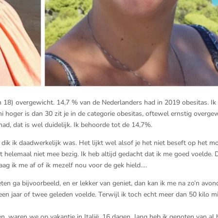
18) overgewicht. 14,7 % van de Nederlanders had in 2019 obesitas. Ik
hoger is dan 30 zit je in de categorie obesitas, oftewel ernstig overgew
ad, dat is wel duidelijk. Ik behoorde tot de 14,7%.
e dik ik daadwerkelijk was. Het lijkt wel alsof je het niet beseft op het 
t helemaal niet mee bezig. Ik heb altijd gedacht dat ik me goed voelde. D
aag ik me af of ik mezelf nou voor de gek hield….
eten ga bijvoorbeeld, en er lekker van geniet, dan kan ik me na zo’n avon
 een jaar of twee geleden voelde. Terwijl ik toch echt meer dan 50 kilo m
n, waren we op vakantie in Italië. 16 dagen lang heb ik genoten van al 