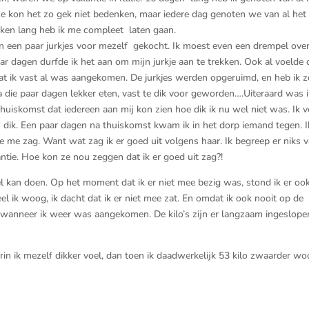
ak. Je kon het zo gek niet bedenken, maar iedere dag genoten we van al het
weken lang heb ik me compleet laten gaan.
n een paar jurkjes voor mezelf gekocht. Ik moest even een drempel over (
aar dagen durfde ik het aan om mijn jurkje aan te trekken. Ook al voelde 
at ik vast al was aangekomen. De jurkjes werden opgeruimd, en heb ik z
a die paar dagen lekker eten, vast te dik voor geworden….Uiteraard was i
huiskomst dat iedereen aan mij kon zien hoe dik ik nu wel niet was. Ik 
 dik. Een paar dagen na thuiskomst kwam ik in het dorp iemand tegen. I
e me zag. Want wat zag ik er goed uit volgens haar. Ik begreep er niks v
ntie. Hoe kon ze nou zeggen dat ik er goed uit zag?!
 kan doen. Op het moment dat ik er niet mee bezig was, stond ik er ook 
eel ik woog, ik dacht dat ik er niet mee zat. En omdat ik ook nooit op de
 wanneer ik weer was aangekomen. De kilo’s zijn er langzaam ingeslope
rin ik mezelf dikker voel, dan toen ik daadwerkelijk 53 kilo zwaarder w