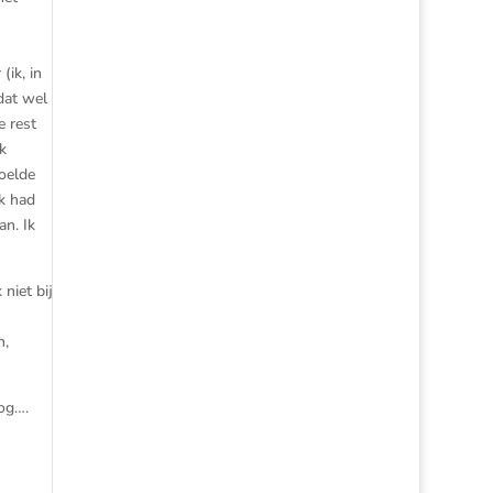
ik, in
dat wel
e rest
k
voelde
k had
an. Ik
niet bij
n,
oog….