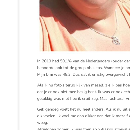
In 2019 had 50,1% van de Nederlanders (ouder dan 
behoorde ook tot de groep obesitas. Wanneer je bmi 
Mijn bmi was 48,3. Dus dat ik ernstig overgewicht h
Als ik nu foto’s terug kijk van mezelf, zie ik pas ho
dat je er ook niet mee bezig bent. Ik was er ook ech
gelukkig was met hoe ik eruit zag. Maar achteraf vr
Gek genoeg voelt het nu heel anders. Als ik nu uit 
dik voelen. Ik voel me dan dikker dan dat ik mezelf
weeg.
Afgelopen zomer, ik was toen zo’n 40 kilo afgevalle