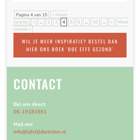
Pagina 4 van 15
« Meest
recente
«
...
2
3
4
5
6
...
10
...
»
Minst
recente »
WIL JE MEER INSPIRATIE? BESTEL DAN
HIER ONS BOEK 'DOE EFFE GEZOND'
CONTACT
Bel ons direct
06-19181651
Mail ons
info@lijfstijldietisten.nl