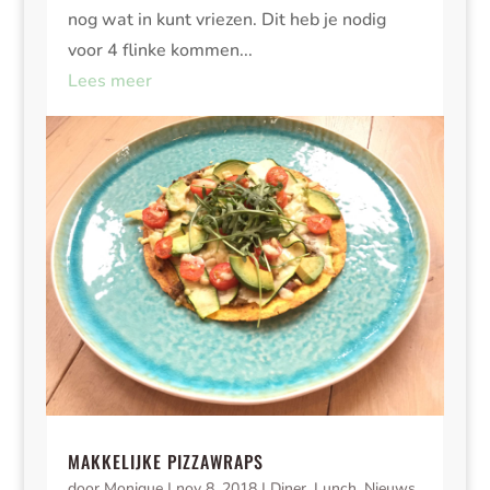
nog wat in kunt vriezen. Dit heb je nodig
voor 4 flinke kommen...
Lees meer
MAKKELIJKE PIZZAWRAPS
door
Monique
|
nov 8, 2018
|
Diner
,
Lunch
,
Nieuws
,