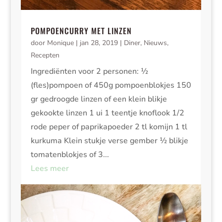
POMPOENCURRY MET LINZEN
door
Monique
|
jan 28, 2019
|
Diner
,
Nieuws
,
Recepten
Ingrediënten voor 2 personen: ½
(fles)pompoen of 450g pompoenblokjes 150
gr gedroogde linzen of een klein blikje
gekookte linzen 1 ui 1 teentje knoflook 1/2
rode peper of paprikapoeder 2 tl komijn 1 tl
kurkuma Klein stukje verse gember ½ blikje
tomatenblokjes of 3...
Lees meer