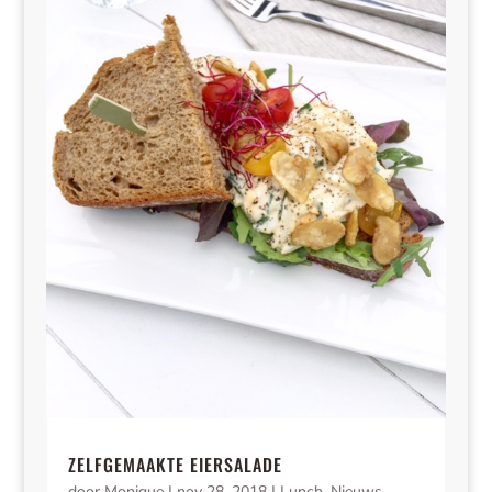
ZELFGEMAAKTE EIERSALADE
door
Monique
|
nov 28, 2018
|
Lunch
,
Nieuws
,