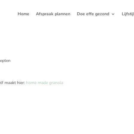
Home
Afspraak plannen
Doe effe gezond
Lijfsti
epten
lf maakt hier:
home made granola