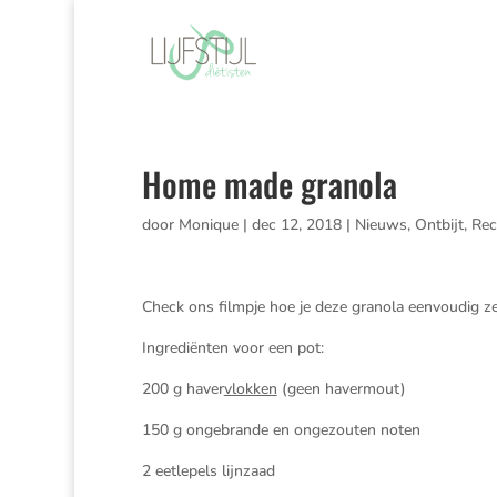
Home made granola
door
Monique
|
dec 12, 2018
|
Nieuws
,
Ontbijt
,
Rec
Check ons filmpje hoe je deze granola eenvoudig ze
Ingrediënten voor een pot:
200 g haver
vlokken
(geen havermout)
150 g ongebrande en ongezouten noten
2 eetlepels lijnzaad