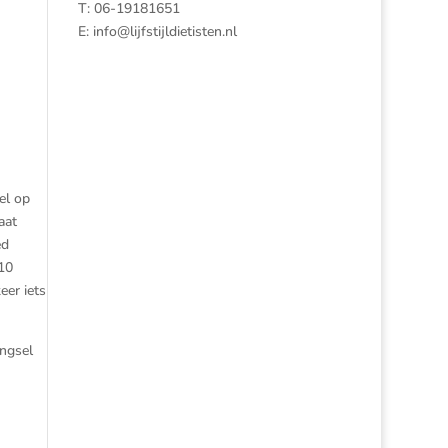
T: 06-19181651
E:
info@lijfstijldietisten.nl
el op
aat
ed
10
eer iets
engsel