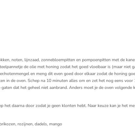
ken, noten, lijnzaad, zonnebloempitten en pompoenpitten met de kane
teelpannetje de olie met honing zodat het goed vloeibaar is (maar niet g
ver/notenmengel en meng dit even goed door elkaar zodat de honing go
ten in de oven. Schep na 10 minuten alles om en zet het nog eens voor 
 gaten dat het geheel niet aanbrand. Anders moet je de oven volgende k
ep het daarna door zodat je geen klonten hebt. Naar keuze kan je het m
brikozen, rozijnen, dadels, mango