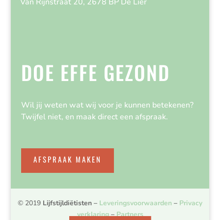
Van Rijnstraat 20, 2678 BP De Lier
DOE EFFE GEZOND
Wil jij weten wat wij voor je kunnen betekenen?
Twijfel niet, en maak direct een afspraak.
AFSPRAAK MAKEN
© 2019
Lijfstijldiëtisten
–
Leveringsvoorwaarden
–
Privacy
verklaring
–
Partners