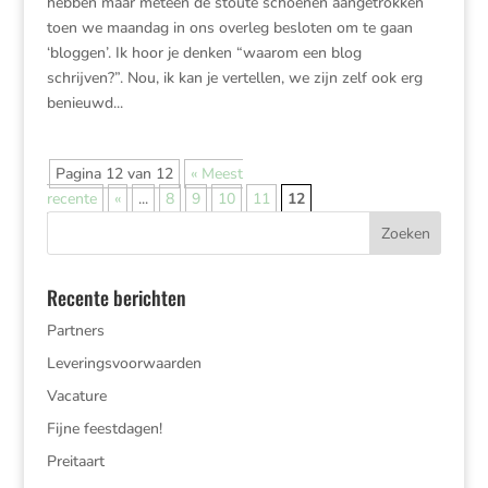
hebben maar meteen de stoute schoenen aangetrokken
toen we maandag in ons overleg besloten om te gaan
‘bloggen’. Ik hoor je denken “waarom een blog
schrijven?”. Nou, ik kan je vertellen, we zijn zelf ook erg
benieuwd...
Pagina 12 van 12
« Meest
recente
«
...
8
9
10
11
12
Recente berichten
Partners
Leveringsvoorwaarden
Vacature
Fijne feestdagen!
Preitaart