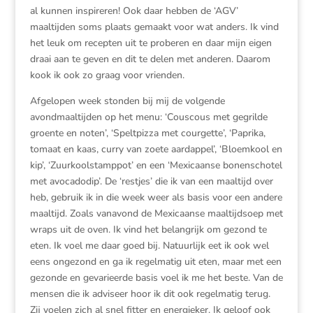
al kunnen inspireren! Ook daar hebben de ‘AGV’
maaltijden soms plaats gemaakt voor wat anders. Ik vind
het leuk om recepten uit te proberen en daar mijn eigen
draai aan te geven en dit te delen met anderen. Daarom
kook ik ook zo graag voor vrienden.
Afgelopen week stonden bij mij de volgende
avondmaaltijden op het menu: ‘Couscous met gegrilde
groente en noten’, ‘Speltpizza met courgette’, ‘Paprika,
tomaat en kaas, curry van zoete aardappel’, ‘Bloemkool en
kip’, ‘Zuurkoolstamppot’ en een ‘Mexicaanse bonenschotel
met avocadodip’. De ‘restjes’ die ik van een maaltijd over
heb, gebruik ik in die week weer als basis voor een andere
maaltijd. Zoals vanavond de Mexicaanse maaltijdsoep met
wraps uit de oven. Ik vind het belangrijk om gezond te
eten. Ik voel me daar goed bij. Natuurlijk eet ik ook wel
eens ongezond en ga ik regelmatig uit eten, maar met een
gezonde en gevarieerde basis voel ik me het beste. Van de
mensen die ik adviseer hoor ik dit ook regelmatig terug.
Zij voelen zich al snel fitter en energieker. Ik geloof ook