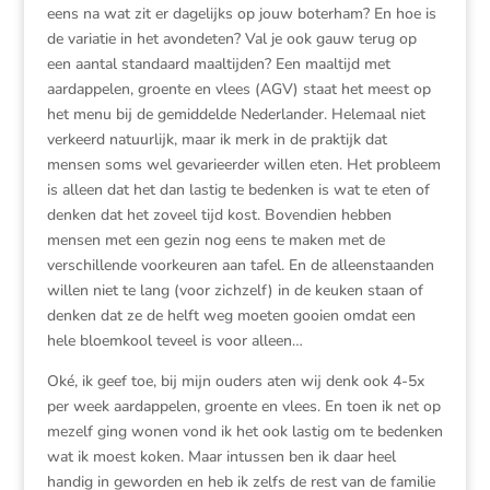
eens na wat zit er dagelijks op jouw boterham? En hoe is
de variatie in het avondeten? Val je ook gauw terug op
een aantal standaard maaltijden? Een maaltijd met
aardappelen, groente en vlees (AGV) staat het meest op
het menu bij de gemiddelde Nederlander. Helemaal niet
verkeerd natuurlijk, maar ik merk in de praktijk dat
mensen soms wel gevarieerder willen eten. Het probleem
is alleen dat het dan lastig te bedenken is wat te eten of
denken dat het zoveel tijd kost. Bovendien hebben
mensen met een gezin nog eens te maken met de
verschillende voorkeuren aan tafel. En de alleenstaanden
willen niet te lang (voor zichzelf) in de keuken staan of
denken dat ze de helft weg moeten gooien omdat een
hele bloemkool teveel is voor alleen…
Oké, ik geef toe, bij mijn ouders aten wij denk ook 4-5x
per week aardappelen, groente en vlees. En toen ik net op
mezelf ging wonen vond ik het ook lastig om te bedenken
wat ik moest koken. Maar intussen ben ik daar heel
handig in geworden en heb ik zelfs de rest van de familie