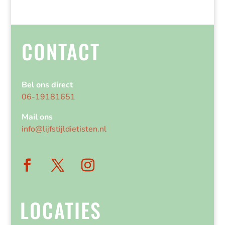
CONTACT
Bel ons direct
06-19181651
Mail ons
info@lijfstijldietisten.nl
LOCATIES