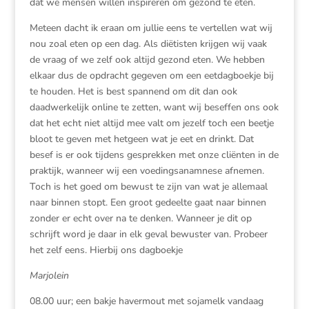
dat we mensen willen inspireren om gezond te eten.
Meteen dacht ik eraan om jullie eens te vertellen wat wij
nou zoal eten op een dag. Als diëtisten krijgen wij vaak
de vraag of we zelf ook altijd gezond eten. We hebben
elkaar dus de opdracht gegeven om een eetdagboekje bij
te houden. Het is best spannend om dit dan ook
daadwerkelijk online te zetten, want wij beseffen ons ook
dat het echt niet altijd mee valt om jezelf toch een beetje
bloot te geven met hetgeen wat je eet en drinkt. Dat
besef is er ook tijdens gesprekken met onze cliënten in de
praktijk, wanneer wij een voedingsanamnese afnemen.
Toch is het goed om bewust te zijn van wat je allemaal
naar binnen stopt. Een groot gedeelte gaat naar binnen
zonder er echt over na te denken. Wanneer je dit op
schrijft word je daar in elk geval bewuster van. Probeer
het zelf eens. Hierbij ons dagboekje
Marjolein
08.00 uur; een bakje havermout met sojamelk vandaag