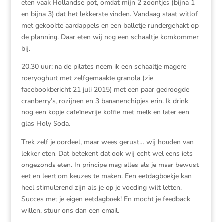
eten vaak Hollandse pot, omdat mijn 2 zoontjes (bijna 1
en bijna 3) dat het lekkerste vinden. Vandaag staat witlof
met gekookte aardappels en een balletje rundergehakt op
de planning. Daar eten wij nog een schaaltje komkommer
bij.
20.30 uur; na de pilates neem ik een schaaltje magere
roeryoghurt met zelfgemaakte granola (zie
facebookbericht 21 juli 2015) met een paar gedroogde
cranberry’s, rozijnen en 3 bananenchipjes erin. Ik drink
nog een kopje cafeïnevrije koffie met melk en later een
glas Holy Soda.
Trek zelf je oordeel, maar wees gerust… wij houden van
lekker eten. Dat betekent dat ook wij echt wel eens iets
ongezonds eten. In principe mag alles als je maar bewust
eet en leert om keuzes te maken. Een eetdagboekje kan
heel stimulerend zijn als je op je voeding wilt letten.
Succes met je eigen eetdagboek! En mocht je feedback
willen, stuur ons dan een email.