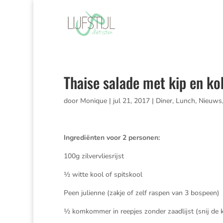
Thaise salade met kip en ko
door
Monique
|
jul 21, 2017
|
Diner
,
Lunch
,
Nieuws
Ingrediënten voor 2 personen:
100g zilvervliesrijst
½ witte kool of spitskool
Peen julienne (zakje of zelf raspen van 3 bospeen)
½ komkommer in reepjes zonder zaadlijst (snij de