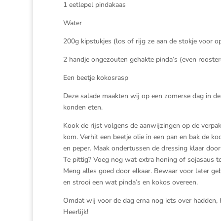
1 eetlepel pindakaas
Water
200g kipstukjes (los of rijg ze aan de stokje voor o
2 handje ongezouten gehakte pinda’s (even rooste
Een beetje kokosrasp
Deze salade maakten wij op een zomerse dag in de 
konden eten.
Kook de rijst volgens de aanwijzingen op de verpak
kom. Verhit een beetje olie in een pan en bak de koo
en peper. Maak ondertussen de dressing klaar door 
Te pittig? Voeg nog wat extra honing of sojasaus 
Meng alles goed door elkaar. Bewaar voor later gebru
en strooi een wat pinda’s en kokos overeen.
Omdat wij voor de dag erna nog iets over hadden,
Heerlijk!