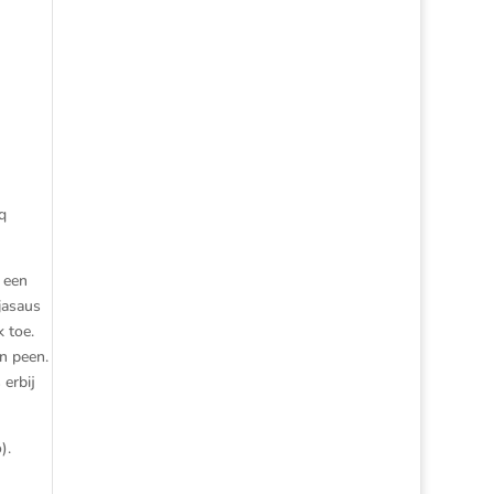
q
 een
ojasaus
 toe.
n peen.
 erbij
).