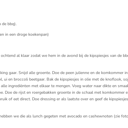
p de bbq).
ren in een droge koekenpan)
ochtend al klaar zodat we hem in de avond bij de kipspiesjes van de bb
king gaar. Snijd alle groente. Doe de peen julienne en de komkommer in
l, ui en broccoli beetgaar. Bak de kipspiesjes in olie met de knoflook, s
alle ingrediënten met elkaar te mengen. Voeg water naar dikte en smaak
toe. Doe de rijst en roergebakken groente in de schaal met komkommer e
ik of eet direct. Doe dressing er als laatste over en geef de kipspiesjes
 hebben we die als lunch gegeten met avocado en cashewnoten (zie foto