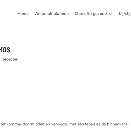
Home
Afspraak plannen
Doe effe gezond
Lijfsti
kos
,
Recepten
 komkommer doormidden en verwijder met een lepeltjes de binnenkant)