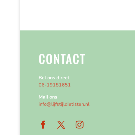
CONTACT
Bel ons direct
06-19181651
Mail ons
info@lijfstijldietisten.nl