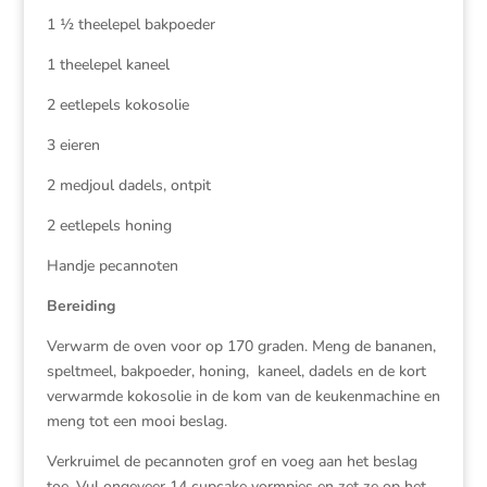
1 ½ theelepel bakpoeder
1 theelepel kaneel
2 eetlepels kokosolie
3 eieren
2 medjoul dadels, ontpit
2 eetlepels honing
Handje pecannoten
Bereiding
Verwarm de oven voor op 170 graden. Meng de bananen,
speltmeel, bakpoeder, honing, kaneel, dadels en de kort
verwarmde kokosolie in de kom van de keukenmachine en
meng tot een mooi beslag.
Verkruimel de pecannoten grof en voeg aan het beslag
toe. Vul ongeveer 14 cupcake vormpjes en zet ze op het