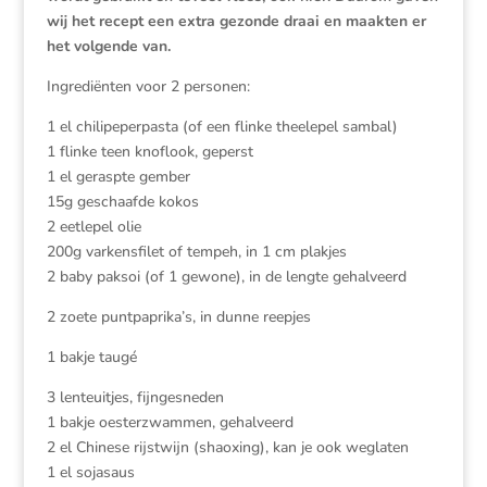
wij het recept een extra gezonde draai en maakten er
het volgende van.
Ingrediënten voor 2 personen:
1 el chilipeperpasta (of een flinke theelepel sambal)
1 flinke teen knoflook, geperst
1 el geraspte gember
15g geschaafde kokos
2 eetlepel olie
200g varkensfilet of tempeh, in 1 cm plakjes
2 baby paksoi (of 1 gewone), in de lengte gehalveerd
2 zoete puntpaprika’s, in dunne reepjes
1 bakje taugé
3 lenteuitjes, fijngesneden
1 bakje oesterzwammen, gehalveerd
2 el Chinese rijstwijn (shaoxing), kan je ook weglaten
1 el sojasaus