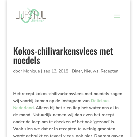
Kokos-chilivarkensvlees met
noedels
door
Monique
|
sep 13, 2018
|
Diner
,
Nieuws
,
Recepten
Het recept kokos-chilivarkensvlees met noedels zagen
wij voorbij komen op de instagram van
Delicious
Nederland
. Alleen bij het zien liep het water ons al in
de mond. Natuurlijk nemen wij dan even het recept
onder de loep om te checken of het ook ‘gezond’ is.
Vaak zien we dat er in recepten te weinig groenten
wordt gebruikt en teveel vlees, ook hier. Daarom gaven