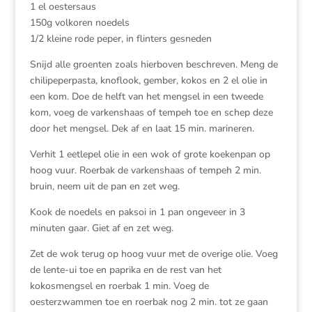
1 el oestersaus
150g volkoren noedels
1/2 kleine rode peper, in flinters gesneden
Snijd alle groenten zoals hierboven beschreven. Meng de
chilipeperpasta, knoflook, gember, kokos en 2 el olie in
een kom. Doe de helft van het mengsel in een tweede
kom, voeg de varkenshaas of tempeh toe en schep deze
door het mengsel. Dek af en laat 15 min. marineren.
Verhit 1 eetlepel olie in een wok of grote koekenpan op
hoog vuur. Roerbak de varkenshaas of tempeh 2 min.
bruin, neem uit de pan en zet weg.
Kook de noedels en paksoi in 1 pan ongeveer in 3
minuten gaar. Giet af en zet weg.
Zet de wok terug op hoog vuur met de overige olie. Voeg
de lente-ui toe en paprika en de rest van het
kokosmengsel en roerbak 1 min. Voeg de
oesterzwammen toe en roerbak nog 2 min. tot ze gaan