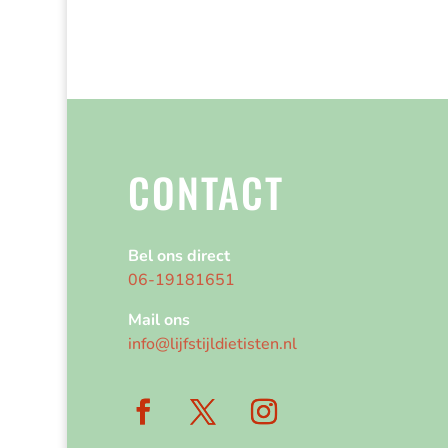
CONTACT
Bel ons direct
06-19181651
Mail ons
info@lijfstijldietisten.nl