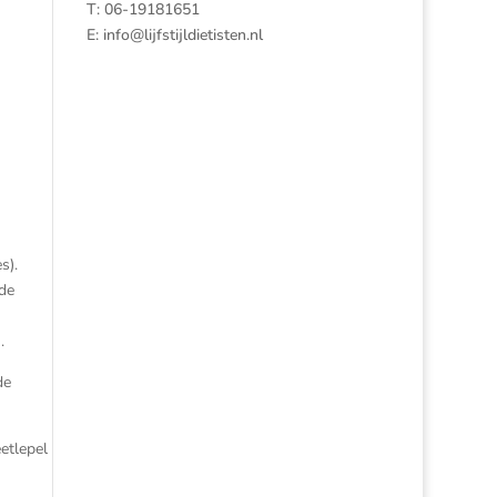
T: 06-19181651
E:
info@lijfstijldietisten.nl
s).
 de
.
de
etlepel