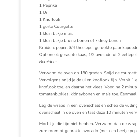
1 Paprika
1 Ui
1 Knoflook
1 gorte Courgette
1 klein blikje mais
1 klein blikje bruine bonen of kidney bonen
Kruiden: peper, 3/4 theelepel gerookte paprikapoeder
Optioneel: geraspte kaas, 1/2 avocado of 2 eetlepe
Bereiden:
Verwarm de oven op 180 graden. Snijd de courgette en 
Vervolgens snijd je de ui en knoflook fijn. Verhit 1
knoflook toe, en daarna het vlees. Voeg na 2 minut
tomatenblokjes, kidneybonen en mais toe. Eenmaal d
Leg de wraps in een ovenschaal en schep de vulling
ovenschaal in de oven en laat deze 10 minuten ve
Mocht je die tijd niet hebben. Verwarm dan de wra
zure room of geprakte avocado (met een beetje pepe