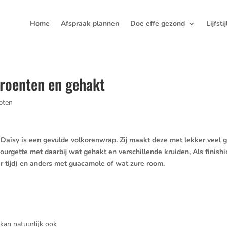
Home
Afspraak plannen
Doe effe gezond
Lijfsti
roenten en gehakt
pten
 Daisy is een gevulde volkorenwrap. Zij maakt deze met lekker veel 
courgette met daarbij wat gehakt en verschillende kruiden, Als finishi
er tijd) en anders met guacamole of wat zure room.
kan natuurlijk ook