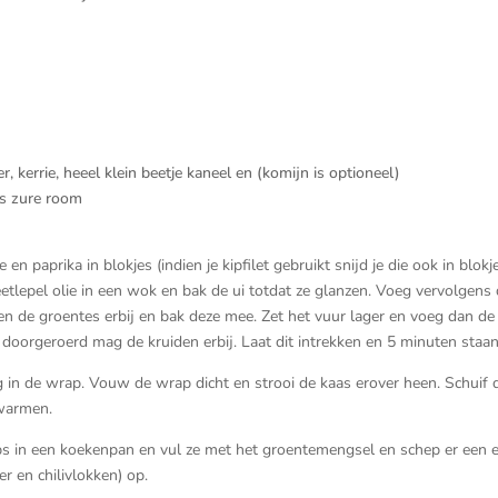
, kerrie, heeel klein beetje kaneel en (komijn is optioneel)
ls zure room
paprika in blokjes (indien je kipfilet gebruikt snijd je die ook in blokje
 eetlepel olie in een wok en bak de ui totdat ze glanzen. Voeg vervolgens
en de groentes erbij en bak deze mee. Zet het vuur lager en voeg dan de
oorgeroerd mag de kruiden erbij. Laat dit intrekken en 5 minuten staan
 in de wrap. Vouw de wrap dicht en strooi de kaas erover heen. Schuif 
rwarmen.
ps in een koekenpan en vul ze met het groentemengsel en schep er een e
r en chilivlokken) op.