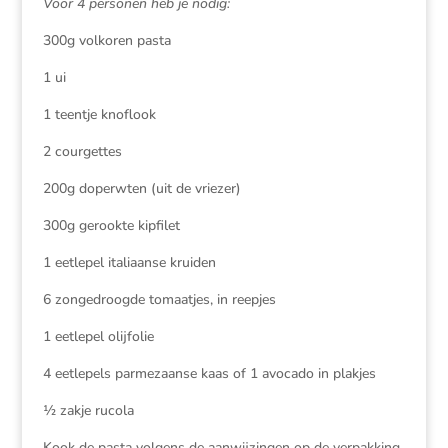
Voor 4 personen heb je nodig:
300g volkoren pasta
1 ui
1 teentje knoflook
2 courgettes
200g doperwten (uit de vriezer)
300g gerookte kipfilet
1 eetlepel italiaanse kruiden
6 zongedroogde tomaatjes, in reepjes
1 eetlepel olijfolie
4 eetlepels parmezaanse kaas of 1 avocado in plakjes
½ zakje rucola
Kook de pasta volgens de aanwijzingen op de verpakking