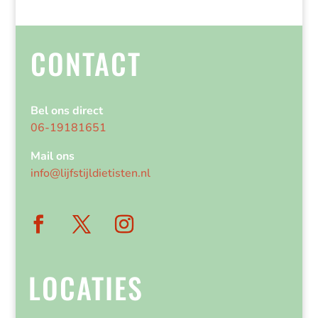
CONTACT
Bel ons direct
06-19181651
Mail ons
info@lijfstijldietisten.nl
LOCATIES