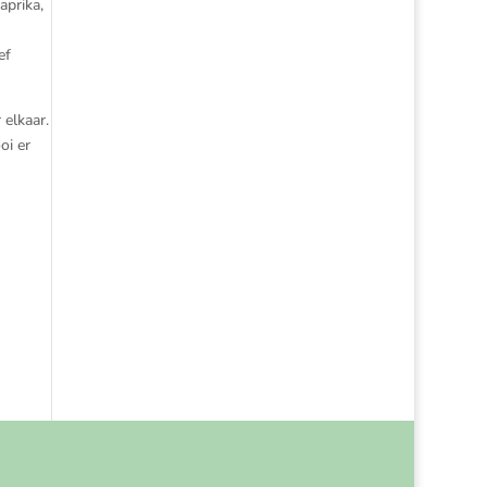
aprika,
ef
elkaar.
oi er