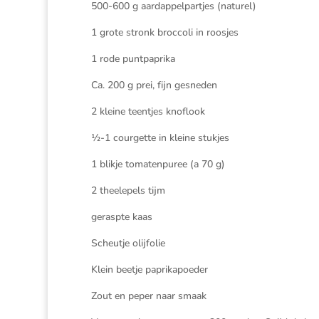
500-600 g aardappelpartjes (naturel)
1 grote stronk broccoli in roosjes
1 rode puntpaprika
Ca. 200 g prei, fijn gesneden
2 kleine teentjes knoflook
½-1 courgette in kleine stukjes
1 blikje tomatenpuree (a 70 g)
2 theelepels tijm
geraspte kaas
Scheutje olijfolie
Klein beetje paprikapoeder
Zout en peper naar smaak