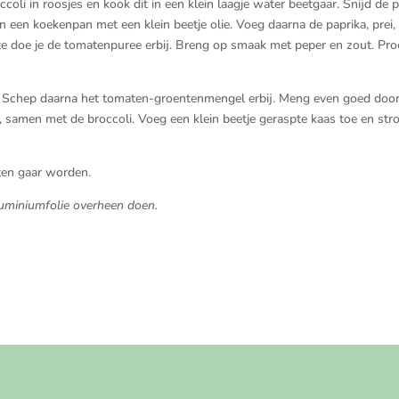
li in roosjes en kook dit in een klein laagje water beetgaar. Snijd de p
 in een koekenpan met een klein beetje olie. Voeg daarna de paprika, prei,
ste doe je de tomatenpuree erbij. Breng op smaak met peper en zout. Pro
n. Schep daarna het tomaten-groentenmengel erbij. Meng even goed door 
 samen met de broccoli. Voeg een klein beetje geraspte kaas toe en stro
uten gaar worden.
aluminiumfolie overheen doen.