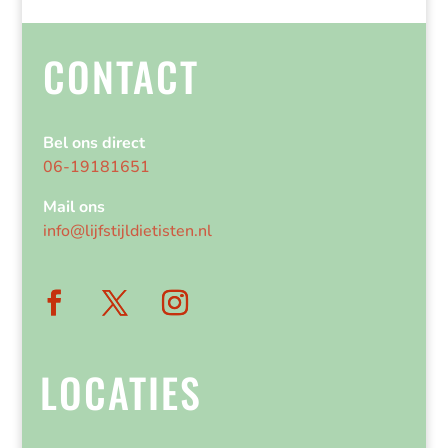
CONTACT
Bel ons direct
06-19181651
Mail ons
info@lijfstijldietisten.nl
LOCATIES