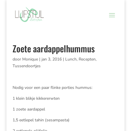
Zoete aardappelhummus
door
Monique
|
jan 3, 2016
|
Lunch
,
Recepten
,
Tussendoortjes
Nodig voor een paar flinke porties hummus:
1 klein blikje kikkererwten
1 zoete aardappel
1,5 eetlepel tahin (sesampasta)
2 eetlepels olijfolie,