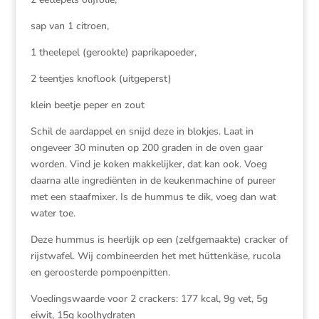
sap van 1 citroen,
1 theelepel (gerookte) paprikapoeder,
2 teentjes knoflook (uitgeperst)
klein beetje peper en zout
Schil de aardappel en snijd deze in blokjes. Laat in
ongeveer 30 minuten op 200 graden in de oven gaar
worden. Vind je koken makkelijker, dat kan ook. Voeg
daarna alle ingrediënten in de keukenmachine of pureer
met een staafmixer. Is de hummus te dik, voeg dan wat
water toe.
Deze hummus is heerlijk op een (zelfgemaakte) cracker of
rijstwafel. Wij combineerden het met hüttenkäse, rucola
en geroosterde pompoenpitten.
Voedingswaarde voor 2 crackers: 177 kcal, 9g vet, 5g
eiwit, 15g koolhydraten