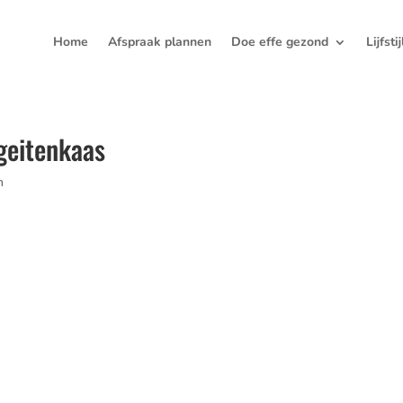
Home
Afspraak plannen
Doe effe gezond
Lijfsti
geitenkaas
n