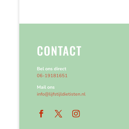
CONTACT
Bel ons direct
06-19181651
Mail ons
info@lijfstijldietisten.nl