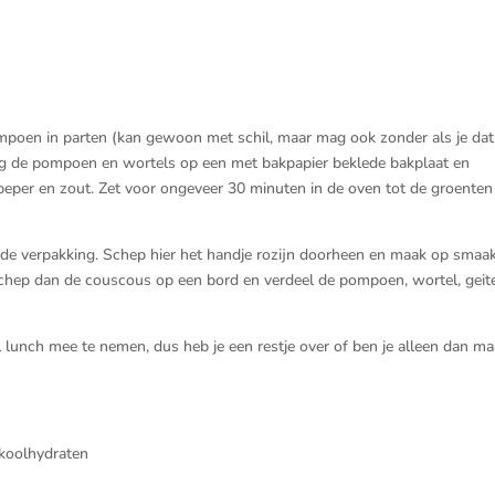
poen in parten (kan gewoon met schil, maar mag ook zonder als je dat
 Leg de pompoen en wortels op een met bakpapier beklede bakplaat en
t peper en zout. Zet voor ongeveer 30 minuten in de oven tot de groenten
 de verpakking. Schep hier het handje rozijn doorheen en maak op smaa
 schep dan de couscous op een bord en verdeel de pompoen, wortel, geit
 lunch mee te nemen, dus heb je een restje over of ben je alleen dan ma
 koolhydraten