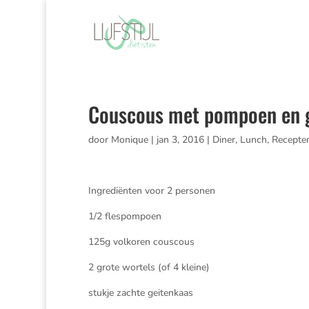
Couscous met pompoen en 
door
Monique
|
jan 3, 2016
|
Diner
,
Lunch
,
Recepte
Ingrediënten voor 2 personen
1/2 flespompoen
125g volkoren couscous
2 grote wortels (of 4 kleine)
stukje zachte geitenkaas