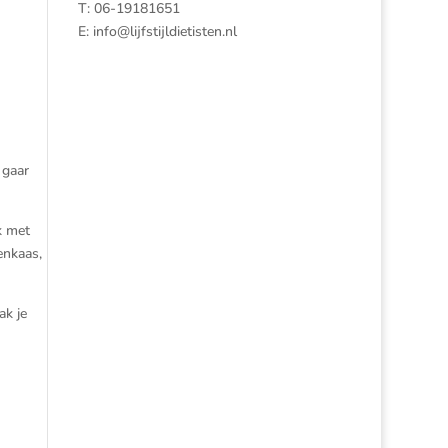
T: 06-19181651
E:
info@lijfstijldietisten.nl
 gaar
k met
enkaas,
ak je