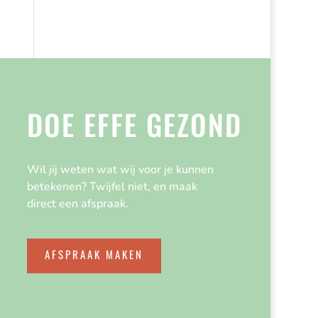
DOE EFFE GEZOND
Wil jij weten wat wij voor je kunnen
betekenen? Twijfel niet, en maak
direct een afspraak.
AFSPRAAK MAKEN