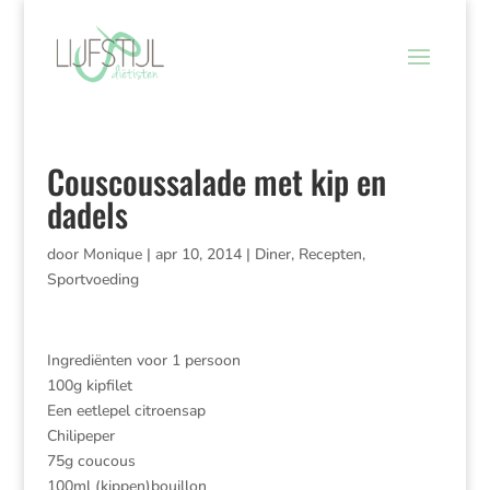
Couscoussalade met kip en
dadels
door
Monique
|
apr 10, 2014
|
Diner
,
Recepten
,
Sportvoeding
Ingrediënten voor 1 persoon
100g kipfilet
Een eetlepel citroensap
Chilipeper
75g coucous
100ml (kippen)bouillon