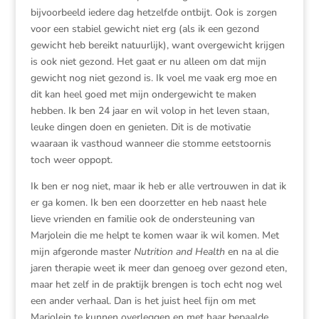
bijvoorbeeld iedere dag hetzelfde ontbijt. Ook is zorgen
voor een stabiel gewicht niet erg (als ik een gezond
gewicht heb bereikt natuurlijk), want overgewicht krijgen
is ook niet gezond. Het gaat er nu alleen om dat mijn
gewicht nog niet gezond is. Ik voel me vaak erg moe en
dit kan heel goed met mijn ondergewicht te maken
hebben. Ik ben 24 jaar en wil volop in het leven staan,
leuke dingen doen en genieten. Dit is de motivatie
waaraan ik vasthoud wanneer die stomme eetstoornis
toch weer oppopt.
Ik ben er nog niet, maar ik heb er alle vertrouwen in dat ik
er ga komen. Ik ben een doorzetter en heb naast hele
lieve vrienden en familie ook de ondersteuning van
Marjolein die me helpt te komen waar ik wil komen. Met
mijn afgeronde master
Nutrition and Health
en na al die
jaren therapie weet ik meer dan genoeg over gezond eten,
maar het zelf in de praktijk brengen is toch echt nog wel
een ander verhaal. Dan is het juist heel fijn om met
Marjolein te kunnen overleggen en met haar bepaalde