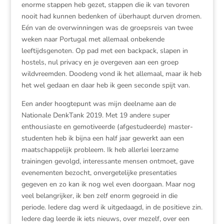
enorme stappen heb gezet, stappen die ik van tevoren
nooit had kunnen bedenken of überhaupt durven dromen.
Eén van de overwinningen was de groepsreis van twee
weken naar Portugal met allemaal onbekende
leeftijdsgenoten. Op pad met een backpack, slapen in
hostels, nul privacy en je overgeven aan een groep
wildvreemden. Doodeng vond ik het allemaal, maar ik heb
het wel gedaan en daar heb ik geen seconde spijt van.
Een ander hoogtepunt was mijn deelname aan de
Nationale DenkTank 2019. Met 19 andere super
enthousiaste en gemotiveerde (afgestudeerde) master-
studenten heb ik bijna een half jaar gewerkt aan een
maatschappelijk probleem. Ik heb allerlei leerzame
trainingen gevolgd, interessante mensen ontmoet, gave
evenementen bezocht, onvergetelijke presentaties
gegeven en zo kan ik nog wel even doorgaan. Maar nog
veel belangrijker, ik ben zelf enorm gegroeid in die
periode. Iedere dag werd ik uitgedaagd, in de positieve zin.
Iedere dag leerde ik iets nieuws, over mezelf, over een