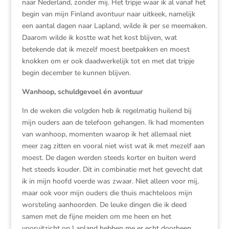
naar Nederland, zonder mij. Het tripje waar ik al vanaf het
begin van mijn Finland avontuur naar uitkeek, namelijk
een aantal dagen naar Lapland, wilde ik per se meemaken.
Daarom wilde ik kostte wat het kost blijven, wat
betekende dat ik mezelf moest beetpakken en moest
knokken om er ook daadwerkelijk tot en met dat tripje
begin december te kunnen blijven.
Wanhoop, schuldgevoel én avontuur
In de weken die volgden heb ik regelmatig huilend bij
mijn ouders aan de telefoon gehangen. Ik had momenten
van wanhoop, momenten waarop ik het allemaal niet
meer zag zitten en vooral niet wist wat ik met mezelf aan
moest. De dagen werden steeds korter en buiten werd
het steeds kouder. Dit in combinatie met het gevecht dat
ik in mijn hoofd voerde was zwaar. Niet alleen voor mij,
maar ook voor mijn ouders die thuis machteloos mijn
worsteling aanhoorden. De leuke dingen die ik deed
samen met de fijne meiden om me heen en het
vooruitzicht op Lapland hebben me er echt doorheen