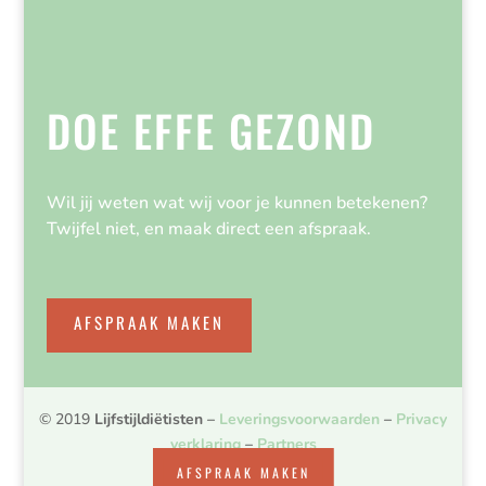
DOE EFFE GEZOND
Wil jij weten wat wij voor je kunnen betekenen?
Twijfel niet, en maak direct een afspraak.
AFSPRAAK MAKEN
© 2019
Lijfstijldiëtisten
–
Leveringsvoorwaarden
–
Privacy
verklaring
–
Partners
AFSPRAAK MAKEN