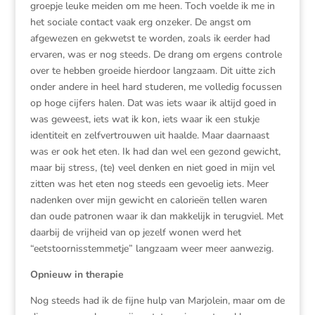
groepje leuke meiden om me heen. Toch voelde ik me in
het sociale contact vaak erg onzeker. De angst om
afgewezen en gekwetst te worden, zoals ik eerder had
ervaren, was er nog steeds. De drang om ergens controle
over te hebben groeide hierdoor langzaam. Dit uitte zich
onder andere in heel hard studeren, me volledig focussen
op hoge cijfers halen. Dat was iets waar ik altijd goed in
was geweest, iets wat ik kon, iets waar ik een stukje
identiteit en zelfvertrouwen uit haalde. Maar daarnaast
was er ook het eten. Ik had dan wel een gezond gewicht,
maar bij stress, (te) veel denken en niet goed in mijn vel
zitten was het eten nog steeds een gevoelig iets. Meer
nadenken over mijn gewicht en calorieën tellen waren
dan oude patronen waar ik dan makkelijk in terugviel. Met
daarbij de vrijheid van op jezelf wonen werd het
“eetstoornisstemmetje” langzaam weer meer aanwezig.
Opnieuw in therapie
Nog steeds had ik de fijne hulp van Marjolein, maar om de