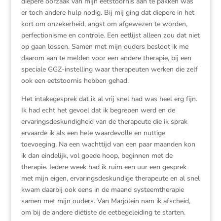
diepere oorzaak van mijn eetstoornis aan te pakken was
er toch andere hulp nodig. Bij mij ging dat diepere in het
kort om onzekerheid, angst om afgewezen te worden,
perfectionisme en controle. Een eetlijst alleen zou dat niet
op gaan lossen. Samen met mijn ouders besloot ik me
daarom aan te melden voor een andere therapie, bij een
speciale GGZ-instelling waar therapeuten werken die zelf
ook een eetstoornis hebben gehad.
Het intakegesprek dat ik al vrij snel had was heel erg fijn.
Ik had echt het gevoel dat ik begrepen werd en de
ervaringsdeskundigheid van de therapeute die ik sprak
ervaarde ik als een hele waardevolle en nuttige
toevoeging. Na een wachttijd van een paar maanden kon
ik dan eindelijk, vol goede hoop, beginnen met de
therapie. Iedere week had ik ruim een uur een gesprek
met mijn eigen, ervaringsdeskundige therapeute en al snel
kwam daarbij ook eens in de maand systeemtherapie
samen met mijn ouders. Van Marjolein nam ik afscheid,
om bij de andere diëtiste de eetbegeleiding te starten.