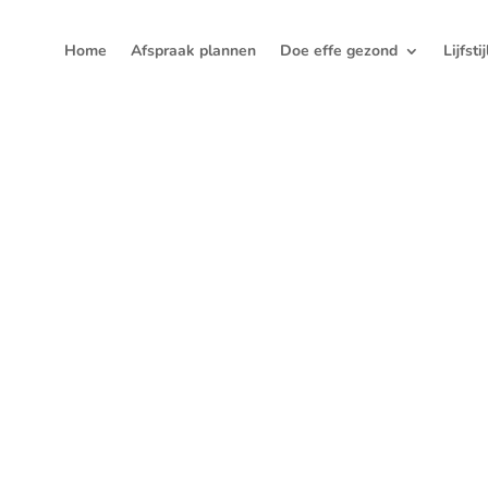
Home
Afspraak plannen
Doe effe gezond
Lijfsti