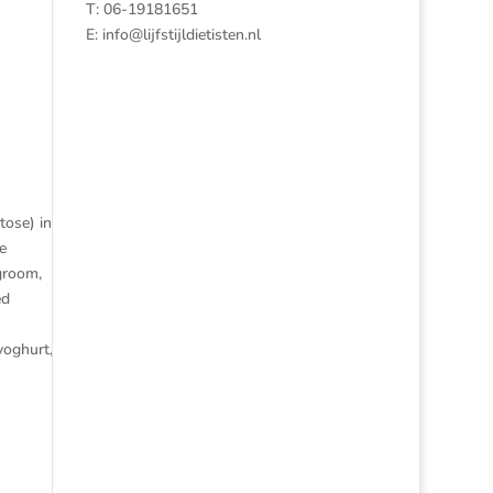
T: 06-19181651
E:
info@lijfstijldietisten.nl
tose) in
e
groom,
ed
yoghurt,