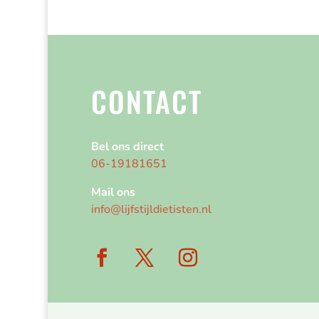
CONTACT
Bel ons direct
06-19181651
Mail ons
info@lijfstijldietisten.nl