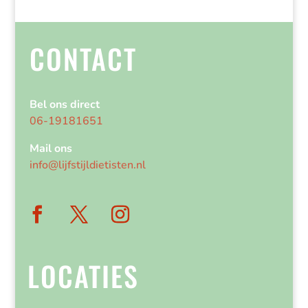
CONTACT
Bel ons direct
06-19181651
Mail ons
info@lijfstijldietisten.nl
LOCATIES