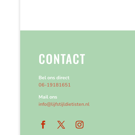
CONTACT
Bel ons direct
06-19181651
Mail ons
info@lijfstijldietisten.nl