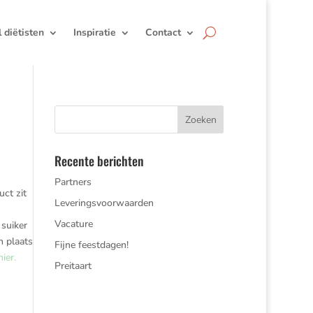
jl diëtisten
Inspiratie
Contact
Recente berichten
Partners
ct zit
Leveringsvoorwaarden
Vacature
 suiker
n plaats
Fijne feestdagen!
hier.
Preitaart