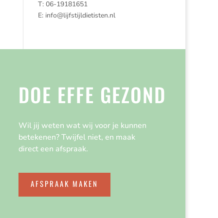
T: 06-19181651
E:
info@lijfstijldietisten.nl
DOE EFFE GEZOND
Wil jij weten wat wij voor je kunnen
betekenen? Twijfel niet, en maak
direct een afspraak.
AFSPRAAK MAKEN