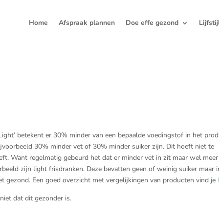
Home
Afspraak plannen
Doe effe gezond
Lijfsti
‘Light’ betekent er 30% minder van een bepaalde voedingstof in het produ
jvoorbeeld 30% minder vet of 30% minder suiker zijn. Dit hoeft niet te
ft. Want regelmatig gebeurd het dat er minder vet in zit maar wel meer
beeld zijn light frisdranken. Deze bevatten geen of weinig suiker maar i
et gezond. Een goed overzicht met vergelijkingen van producten vind je
niet dat dit gezonder is.