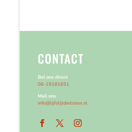
CONTACT
Bel ons direct
06-19181651
Mail ons
info@lijfstijldietisten.nl