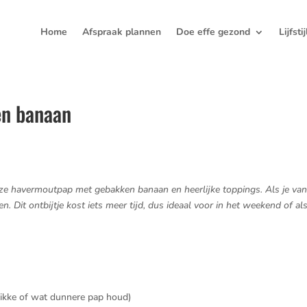
Home
Afspraak plannen
Doe effe gezond
Lijfsti
n banaan
eze havermoutpap met gebakken banaan en heerlijke toppings. Als je van
 Dit ontbijtje kost iets meer tijd, dus ideaal voor in het weekend of als 
 dikke of wat dunnere pap houd)