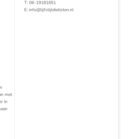
T: 06-19181651
E:
info@lijfstijldietisten.nl
en
an met
r in
naan