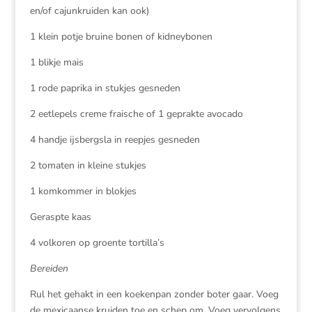
en/of cajunkruiden kan ook)
1 klein potje bruine bonen of kidneybonen
1 blikje mais
1 rode paprika in stukjes gesneden
2 eetlepels creme fraische of 1 geprakte avocado
4 handje ijsbergsla in reepjes gesneden
2 tomaten in kleine stukjes
1 komkommer in blokjes
Geraspte kaas
4 volkoren op groente tortilla’s
Bereiden
Rul het gehakt in een koekenpan zonder boter gaar. Voeg
de mexicaanse kruiden toe en schep om. Voeg vervolgens