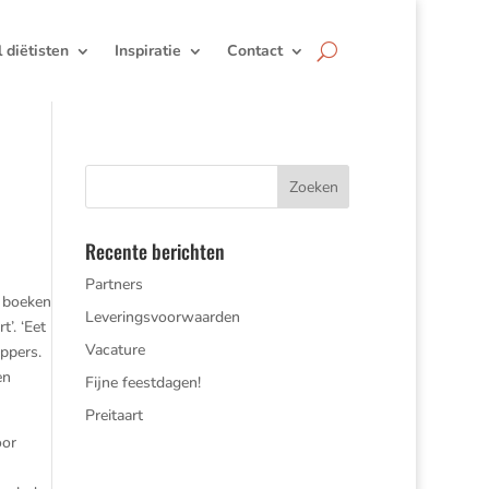
jl diëtisten
Inspiratie
Contact
Recente berichten
Partners
k boeken
Leveringsvoorwaarden
’. ‘Eet
Vacature
ppers.
en
Fijne feestdagen!
Preitaart
oor