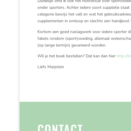
Duidelijk vind ik ook het hoofdstuk over sportvoed
onder sporters. Achter iedere soort suppletie staat
categorie bewijs het valt en wat het gebruiksadvies 
supplementen in omloop en slechts een handjevol 
Kortom een goed naslagwerk voor iedere sporter die 
fabels rondom (sport)voeding, allemaal wetenschap
(op lange termijn) gevarieerd worden.
Wil je het boek bestellen? Dat kan dan hier
http://b
Liefs Marjolein
CONTACT