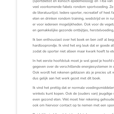
(sportdiëtist en klinisch epidemioloog) en Titia va
veel voorkomende fabels rondom sportvoeding. Ze li
de literatuurlijst. Iedere sporter, recreatief of heel
eten en drinken rondom training, wedstrijd en in rus
er voor iedereen mogelijkheden. Ook voor de vegetar
en gemakkelijke gezonde ontbijtjes, herstelvoeding
Ik ben enthousiast over het boek en ben zelf al be
hardlooprondje. Ik vind het erg leuk dat er goede 
zodat de sporter niet alleen maar kwark hoeft te et
In het eerste hoofdstuk moet je wel goed je hoofd
gegeven over de verschillende energiesystemen in 
Ook wordt het rekenen geblazen als je precies uit w
dus gelijk aan het werk gezet met dit boek.
Ik vind het prettig dat er normale voedingsmiddelen 
winkels kunt kopen. Ook de (ouders van) jeugdige s
even gezond eten. Wel moet hier rekening gehouden
ook om hiervoor contact op te nemen met een sport