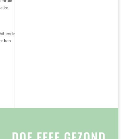
gebruik
welke
hillende
er kan
DOE EFFE GEZOND