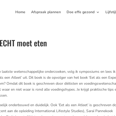
Home
Afspraak plannen
Doe effe gezond
Lijfsti
r ECHT moet eten
de laatste wetenschappelijke onderzoeken, volg ik symposiums en lees i
 een Atleet’ uit. Dit boek is de opvolger van het boek ‘Eet als een Expert
arom? Omdat dit boek is geschreven door diëtisten en voedingswetenscha
 waar en niet waar is rond alle voedingshypes. Je krijgt praktische tips 
ssen.
lijk onderbouwd en duidelijk. Ook ‘Eet als een Atleet’ is geschreven d
ent aan de opleiding International Lifestyle Studies), Saraï Pannekoek