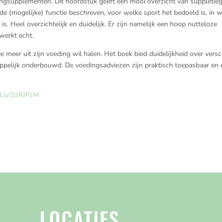
ingsupplementen. Dit hoofdstuk geeft een mooi overzicht van suppletie
 de (mogelijke) functie beschreven, voor welke sport het bedoeld is, in 
is. Heel overzichtelijk en duidelijk. Er zijn namelijk een hoop nutteloze
werkt echt.
meer uit zijn voeding wil halen. Het boek bied duidelijkheid over versc
pelijk onderbouwd. De voedingsadviezen zijn praktisch toepasbaar en 
it.ly/2zRJPzM
LOCATIES