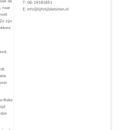
boek de
T: 06-19181651
, naar
E:
info@lijfstijldietisten.nl
 moet
Zo zijn
ekkere
wit,
rdt
tie.
ezer
cifieke
ijd
 dan