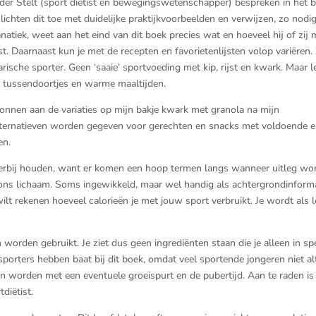
n der Stelt (sport diëtist en bewegingswetenschapper) bespreken in het 
chten dit toe met duidelijke praktijkvoorbeelden en verwijzen, zo nodig
 fanatiek, weet aan het eind van dit boek precies wat en hoeveel hij of zij
t. Daarnaast kun je met de recepten en favorietenlijsten volop variëren. 
ische sporter. Geen ‘saaie’ sportvoeding met kip, rijst en kwark. Maar l
, tussendoortjes en warme maaltijden.
gonnen aan de variaties op mijn bakje kwark met granola na mijn
alternatieven worden gegeven voor gerechten en snacks met voldoende ei
en.
 erbij houden, want er komen een hoop termen langs wanneer uitleg wo
ons lichaam. Soms ingewikkeld, maar wel handig als achtergrondinforma
ilt rekenen hoeveel calorieën je met jouw sport verbruikt. Je wordt als l
worden gebruikt. Je ziet dus geen ingrediënten staan die je alleen in spe
porters hebben baat bij dit boek, omdat veel sportende jongeren niet alt
 worden met een eventuele groeispurt en de pubertijd. Aan te raden is
diëtist.