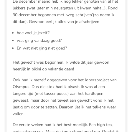
De december maand heb ik nog lekker genoten van al het
lekkers (wat later m’n neusgaten uit kwam haha…). Rond
30 december begonnen met ‘weg schrijven’(zo noem ik
dit dan). Gewoon eerlijk alles van je afschrijven
hoe voel je jezelf?
wat ging vandaag goed?
En wat niet ging niet goed?
Het gevecht was begonnen, ik wilde dit jaar gewoon
heerlijk in bikini op vakantie gaan!
Ook had ik mezelf opgegeven voor het lopersproject van
Olympus. Dus die stok had ik alvast. Ik was al een
langere tijd (met tussenposes) aan het hardlopen
geweest, maar door het teveel aan gewicht vond ik het
lastig om door te zetten. Daarom liet ik het telkens weer
vallen.
De eerste weken had ik het best moeilijk. Een high tea,
verjaardagen enz. Maar de knop stond goed om. Omdat ik