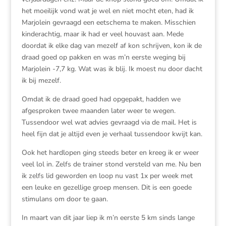
het moeilijk vond wat je wel en niet mocht eten, had ik
Marjolein gevraagd een eetschema te maken. Misschien
kinderachtig, maar ik had er veel houvast aan. Mede
doordat ik elke dag van mezelf af kon schrijven, kon ik de
draad goed op pakken en was m’n eerste weging bij
Marjolein -7,7 kg. Wat was ik blij. Ik moest nu door dacht
ik bij mezelf.
Omdat ik de draad goed had opgepakt, hadden we
afgesproken twee maanden later weer te wegen.
Tussendoor wel wat advies gevraagd via de mail. Het is
heel fijn dat je altijd even je verhaal tussendoor kwijt kan.
Ook het hardlopen ging steeds beter en kreeg ik er weer
veel lol in. Zelfs de trainer stond versteld van me. Nu ben
ik zelfs lid geworden en loop nu vast 1x per week met
een leuke en gezellige groep mensen. Dit is een goede
stimulans om door te gaan.
In maart van dit jaar liep ik m’n eerste 5 km sinds lange