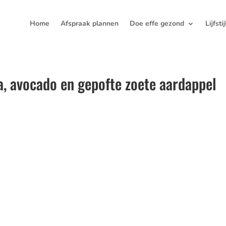
Home
Afspraak plannen
Doe effe gezond
Lijfsti
 avocado en gepofte zoete aardappel