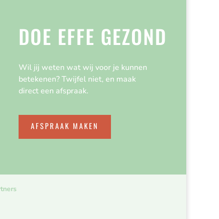
DOE EFFE GEZOND
Wil jij weten wat wij voor je kunnen
betekenen? Twijfel niet, en maak
direct een afspraak.
AFSPRAAK MAKEN
tners