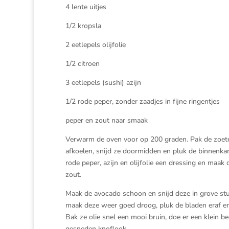
4 lente uitjes
1/2 kropsla
2 eetlepels olijfolie
1/2 citroen
3 eetlepels (sushi) azijn
1/2 rode peper, zonder zaadjes in fijne ringentjes
peper en zout naar smaak
Verwarm de oven voor op 200 graden. Pak de zoete 
afkoelen, snijd ze doormidden en pluk de binnenka
rode peper, azijn en olijfolie een dressing en maa
zout.
Maak de avocado schoon en snijd deze in grove stu
maak deze weer goed droog, pluk de bladen eraf en 
Bak ze olie snel een mooi bruin, doe er een klein b
gesneden knoflook.