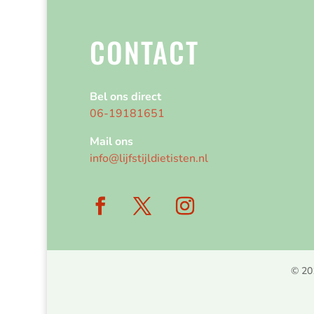
CONTACT
Bel ons direct
06-19181651
Mail ons
info@lijfstijldietisten.nl
© 2