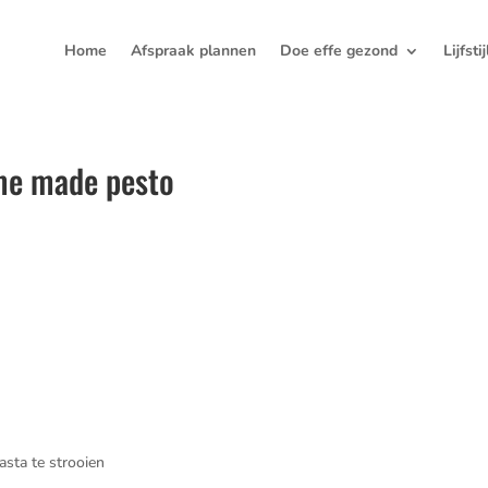
Home
Afspraak plannen
Doe effe gezond
Lijfsti
me made pesto
sta te strooien