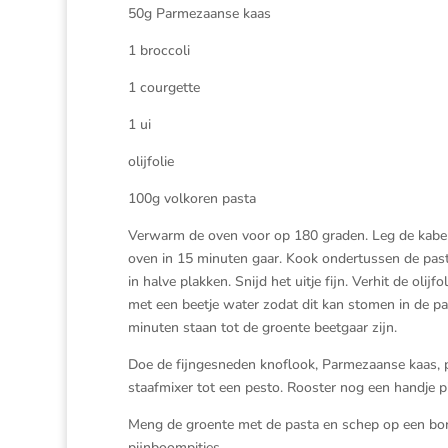
50g Parmezaanse kaas
1 broccoli
1 courgette
1 ui
olijfolie
100g volkoren pasta
Verwarm de oven voor op 180 graden. Leg de kabelj
oven in 15 minuten gaar. Kook ondertussen de pasta
in halve plakken. Snijd het uitje fijn. Verhit de oli
met een beetje water zodat dit kan stomen in de p
minuten staan tot de groente beetgaar zijn.
Doe de fijngesneden knoflook, Parmezaanse kaas, p
staafmixer tot een pesto. Rooster nog een handje 
Meng de groente met de pasta en schep op een bor
pijnboompitjes.