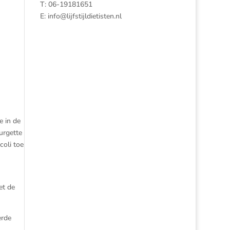
T: 06-19181651
E:
info@lijfstijldietisten.nl
e in de
urgette
coli toe
et de
erde