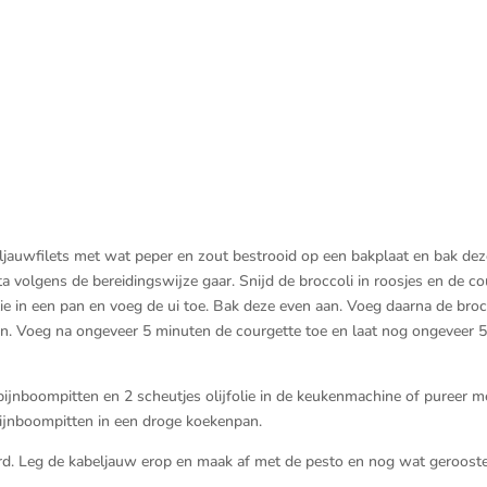
auwfilets met wat peper en zout bestrooid op een bakplaat en bak dez
 volgens de bereidingswijze gaar. Snijd de broccoli in roosjes en de co
jfolie in een pan en voeg de ui toe. Bak deze even aan. Voeg daarna de broc
an. Voeg na ongeveer 5 minuten de courgette toe en laat nog ongeveer 5
ijnboompitten en 2 scheutjes olijfolie in de keukenmachine of pureer m
pijnboompitten in een droge koekenpan.
d. Leg de kabeljauw erop en maak af met de pesto en nog wat geroost