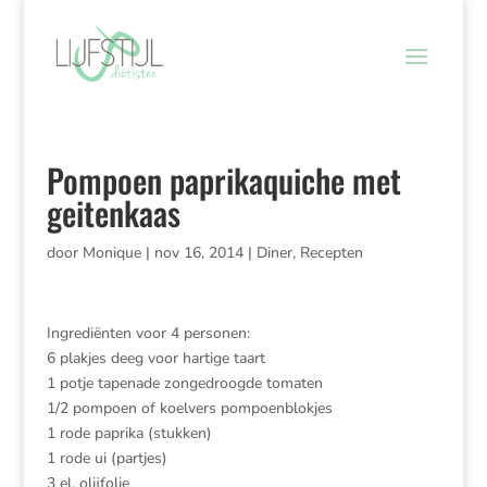
Pompoen paprikaquiche met
geitenkaas
door
Monique
|
nov 16, 2014
|
Diner
,
Recepten
Ingrediënten voor 4 personen:
6 plakjes deeg voor hartige taart
1 potje tapenade zongedroogde tomaten
1/2 pompoen of koelvers pompoenblokjes
1 rode paprika (stukken)
1 rode ui (partjes)
3 el. olijfolie