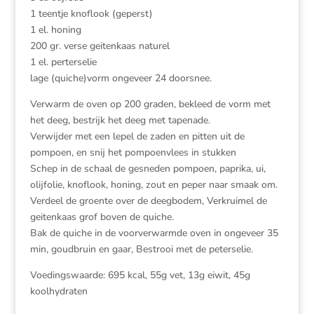
1 teentje knoflook (geperst)
1 el. honing
200 gr. verse geitenkaas naturel
1 el. perterselie
lage (quiche)vorm ongeveer 24 doorsnee.
Verwarm de oven op 200 graden, bekleed de vorm met
het deeg, bestrijk het deeg met tapenade.
Verwijder met een lepel de zaden en pitten uit de
pompoen, en snij het pompoenvlees in stukken
Schep in de schaal de gesneden pompoen, paprika, ui,
olijfolie, knoflook, honing, zout en peper naar smaak om.
Verdeel de groente over de deegbodem, Verkruimel de
geitenkaas grof boven de quiche.
Bak de quiche in de voorverwarmde oven in ongeveer 35
min, goudbruin en gaar, Bestrooi met de peterselie.
Voedingswaarde: 695 kcal, 55g vet, 13g eiwit, 45g
koolhydraten