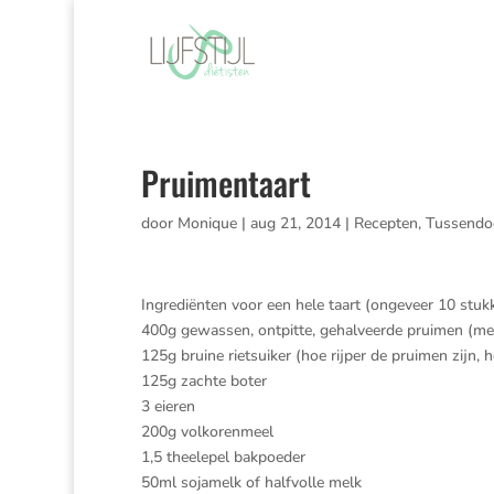
Pruimentaart
door
Monique
|
aug 21, 2014
|
Recepten
,
Tussendoo
Ingrediënten voor een hele taart (ongeveer 10 stuk
400g gewassen, ontpitte, gehalveerde pruimen (met
125g bruine rietsuiker (hoe rijper de pruimen zijn, 
125g zachte boter
3 eieren
200g volkorenmeel
1,5 theelepel bakpoeder
50ml sojamelk of halfvolle melk