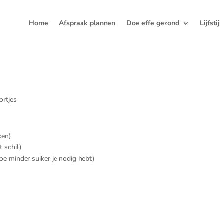
Home
Afspraak plannen
Doe effe gezond
Lijfsti
rtjes
ken)
 schil)
hoe minder suiker je nodig hebt)