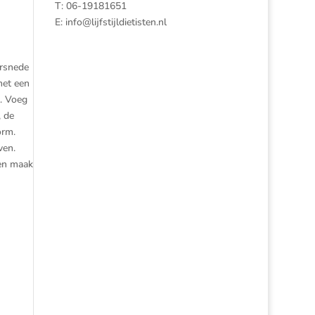
T: 06-19181651
E:
info@lijfstijldietisten.nl
orsnede
met een
t. Voeg
, de
orm.
ven.
 en maak