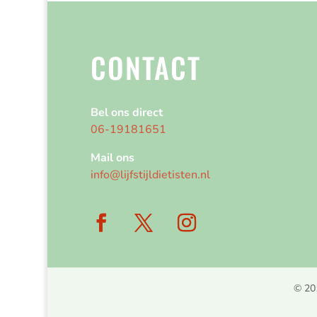
CONTACT
Bel ons direct
06-19181651
Mail ons
info@lijfstijldietisten.nl
© 2