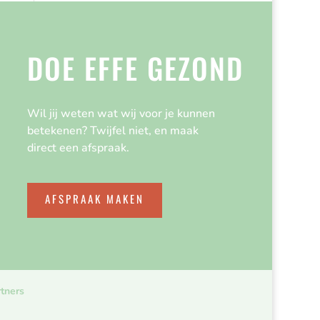
DOE EFFE GEZOND
Wil jij weten wat wij voor je kunnen
betekenen? Twijfel niet, en maak
direct een afspraak.
AFSPRAAK MAKEN
tners