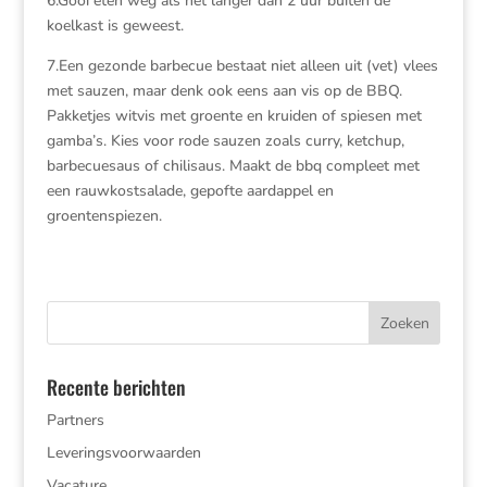
6.Gooi eten weg als het langer dan 2 uur buiten de
koelkast is geweest.
7.Een gezonde barbecue bestaat niet alleen uit (vet) vlees
met sauzen, maar denk ook eens aan vis op de BBQ.
Pakketjes witvis met groente en kruiden of spiesen met
gamba’s. Kies voor rode sauzen zoals curry, ketchup,
barbecuesaus of chilisaus. Maakt de bbq compleet met
een rauwkostsalade, gepofte aardappel en
groentenspiezen.
Recente berichten
Partners
Leveringsvoorwaarden
Vacature