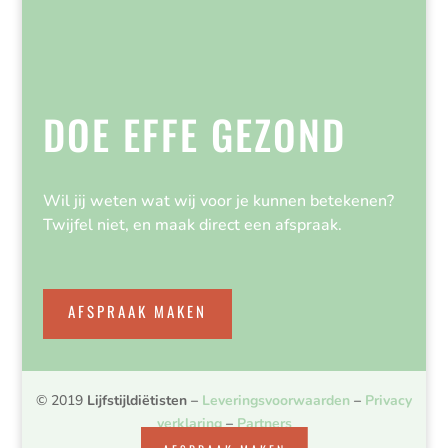
DOE EFFE GEZOND
Wil jij weten wat wij voor je kunnen betekenen?
Twijfel niet, en maak direct een afspraak.
AFSPRAAK MAKEN
© 2019
Lijfstijldiëtisten
–
Leveringsvoorwaarden
–
Privacy
verklaring
–
Partners