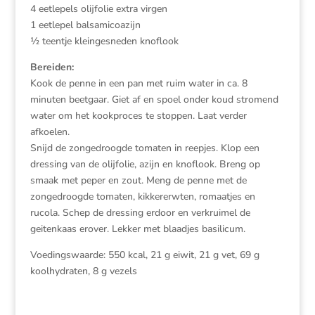
4 eetlepels olijfolie extra virgen
1 eetlepel balsamicoazijn
½ teentje kleingesneden knoflook
Bereiden:
Kook de penne in een pan met ruim water in ca. 8
minuten beetgaar. Giet af en spoel onder koud stromend
water om het kookproces te stoppen. Laat verder
afkoelen.
Snijd de zongedroogde tomaten in reepjes. Klop een
dressing van de olijfolie, azijn en knoflook. Breng op
smaak met peper en zout. Meng de penne met de
zongedroogde tomaten, kikkererwten, romaatjes en
rucola. Schep de dressing erdoor en verkruimel de
geitenkaas erover. Lekker met blaadjes basilicum.
Voedingswaarde: 550 kcal, 21 g eiwit, 21 g vet, 69 g
koolhydraten, 8 g vezels