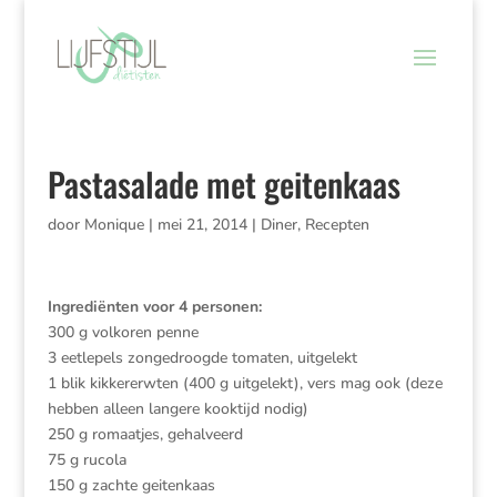
Pastasalade met geitenkaas
door
Monique
|
mei 21, 2014
|
Diner
,
Recepten
Ingrediënten voor 4 personen:
300 g volkoren penne
3 eetlepels zongedroogde tomaten, uitgelekt
1 blik kikkererwten (400 g uitgelekt), vers mag ook (deze
hebben alleen langere kooktijd nodig)
250 g romaatjes, gehalveerd
75 g rucola
150 g zachte geitenkaas