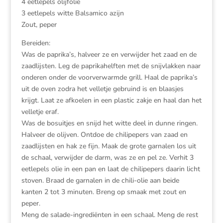
4 eetlepels olijfolie
3 eetlepels witte Balsamico azijn
Zout, peper
Bereiden:
Was de paprika’s, halveer ze en verwijder het zaad en de
zaadlijsten. Leg de paprikahelften met de snijvlakken naar
onderen onder de voorverwarmde grill. Haal de paprika’s
uit de oven zodra het velletje gebruind is en blaasjes
krijgt. Laat ze afkoelen in een plastic zakje en haal dan het
velletje eraf.
Was de bosuitjes en snijd het witte deel in dunne ringen.
Halveer de olijven. Ontdoe de chilipepers van zaad en
zaadlijsten en hak ze fijn. Maak de grote garnalen los uit
de schaal, verwijder de darm, was ze en pel ze. Verhit 3
eetlepels olie in een pan en laat de chilipepers daarin licht
stoven. Braad de garnalen in de chili-olie aan beide
kanten 2 tot 3 minuten. Breng op smaak met zout en
peper.
Meng de salade-ingrediënten in een schaal. Meng de rest