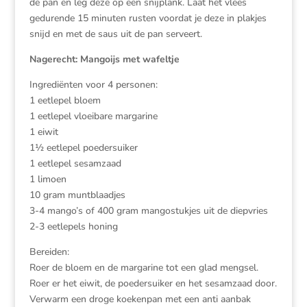
de pan en leg deze op een snijplank. Laat het vlees
gedurende 15 minuten rusten voordat je deze in plakjes
snijd en met de saus uit de pan serveert.
Nagerecht: Mangoijs met wafeltje
Ingrediënten voor 4 personen:
1 eetlepel bloem
1 eetlepel vloeibare margarine
1 eiwit
1½ eetlepel poedersuiker
1 eetlepel sesamzaad
1 limoen
10 gram muntblaadjes
3-4 mango’s of 400 gram mangostukjes uit de diepvries
2-3 eetlepels honing
Bereiden:
Roer de bloem en de margarine tot een glad mengsel.
Roer er het eiwit, de poedersuiker en het sesamzaad door.
Verwarm een droge koekenpan met een anti aanbak