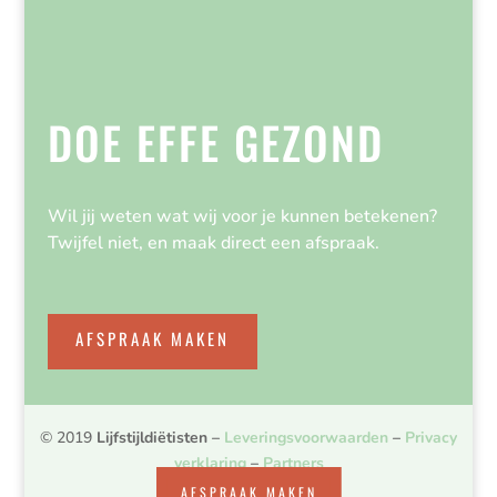
DOE EFFE GEZOND
Wil jij weten wat wij voor je kunnen betekenen?
Twijfel niet, en maak direct een afspraak.
AFSPRAAK MAKEN
© 2019
Lijfstijldiëtisten
–
Leveringsvoorwaarden
–
Privacy
verklaring
–
Partners
AFSPRAAK MAKEN