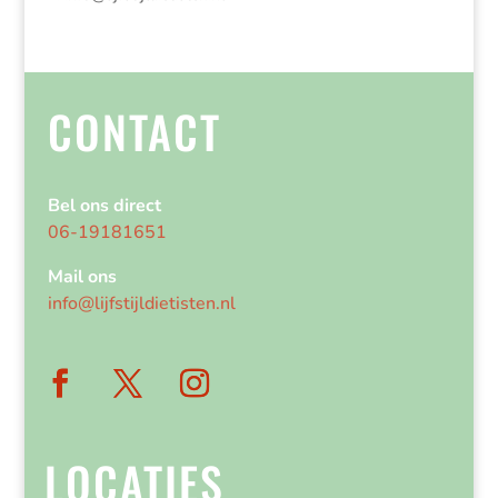
CONTACT
Bel ons direct
06-19181651
Mail ons
info@lijfstijldietisten.nl
LOCATIES