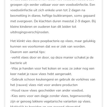
groepen zijn eerder vatbaar voor een voedselinfectie. Een
voedselinfectie uit zich enkele uren tot 2 dagen na
besmetting in diaree, heftige buikkrampen, soms gepaard
met overgeven. De klachten duren meestal 2-9 dagen. Bij
kleine kinderen en ouderen kan dit leiden tot
uitdrogingsverschijnselen.
Het klinkt vies deze poepbacterie op vlees, maar gelukkig
kunnen we voorkomen dat we er ziek van worden.
Daarom een aantal tips:
-verhit vlees door en door, op deze manier schakel je de
bacterie uit
-Was je handen voor het koken en was ze zeker nog een
keer nadat je rauw vlees hebt aangeraakt.
-Gebruik schoon keukengerei en gebruik de vork/mes van
het (rauwe) vlees niet voor andere producten
-Houd rauw vlees gescheiden van ander voedsel.
-Kies eens voor een dagje zonder vlees, tegenwoordig
zijn er genoeg lekkere vegetarische varianten op vlees.
Makkelijk te bereiden en een gezond alternatief.