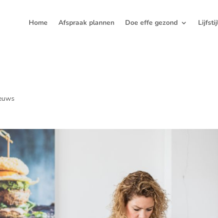
Home
Afspraak plannen
Doe effe gezond
Lijfsti
euws