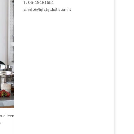
T: 06-19181651
E:
info@lijfstijldietisten.nl
n alleen
we