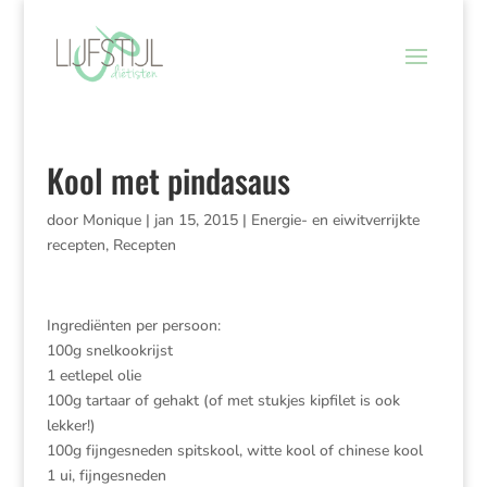
Kool met pindasaus
door
Monique
|
jan 15, 2015
|
Energie- en eiwitverrijkte
recepten
,
Recepten
Ingrediënten per persoon:
100g snelkookrijst
1 eetlepel olie
100g tartaar of gehakt (of met stukjes kipfilet is ook
lekker!)
100g fijngesneden spitskool, witte kool of chinese kool
1 ui, fijngesneden