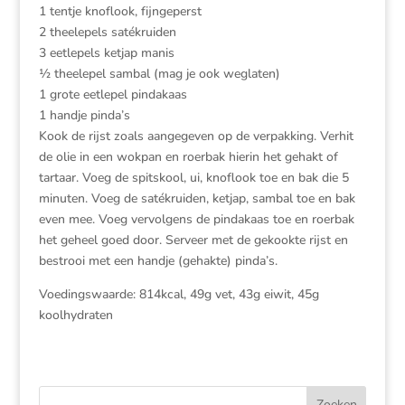
1 tentje knoflook, fijngeperst
2 theelepels satékruiden
3 eetlepels ketjap manis
½ theelepel sambal (mag je ook weglaten)
1 grote eetlepel pindakaas
1 handje pinda’s
Kook de rijst zoals aangegeven op de verpakking. Verhit
de olie in een wokpan en roerbak hierin het gehakt of
tartaar. Voeg de spitskool, ui, knoflook toe en bak die 5
minuten. Voeg de satékruiden, ketjap, sambal toe en bak
even mee. Voeg vervolgens de pindakaas toe en roerbak
het geheel goed door. Serveer met de gekookte rijst en
bestrooi met een handje (gehakte) pinda’s.
Voedingswaarde: 814kcal, 49g vet, 43g eiwit, 45g
koolhydraten