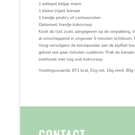
1 eetlepel ketjap manis
1 kleine (rijpe) banaan
1 handje pinda’s of cashewnoten
Optioneel: handje kokosrasp
Kook de rijst zoals aangegeven op de verpakking. Ve
al omscheppend in ongeveer 5 minuten lichtbruin.
Voeg vervolgens de kerriepoeder aan de kipfilet to
geheel een paar minuten sudderen. Prak de banaan o
eventueel met nog wat kokosrasp.
Voedingswaarde: 871 kcal, 51g vet, 16g eiwit, 80g
CONTACT