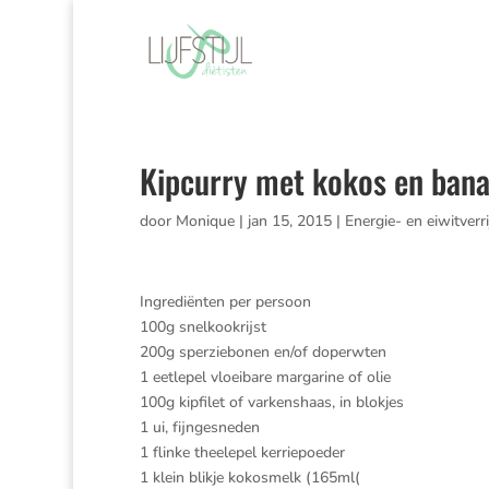
Kipcurry met kokos en ban
door
Monique
|
jan 15, 2015
|
Energie- en eiwitverr
Ingrediënten per persoon
100g snelkookrijst
200g sperziebonen en/of doperwten
1 eetlepel vloeibare margarine of olie
100g kipfilet of varkenshaas, in blokjes
1 ui, fijngesneden
1 flinke theelepel kerriepoeder
1 klein blikje kokosmelk (165ml(