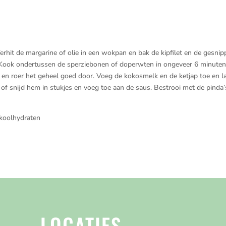
rhit de margarine of olie in een wokpan en bak de kipfilet en de gesnip
 Kook ondertussen de sperziebonen of doperwten in ongeveer 6 minuten
e en roer het geheel goed door. Voeg de kokosmelk en de ketjap toe en la
f snijd hem in stukjes en voeg toe aan de saus. Bestrooi met de pinda’
 koolhydraten
LOCATIES