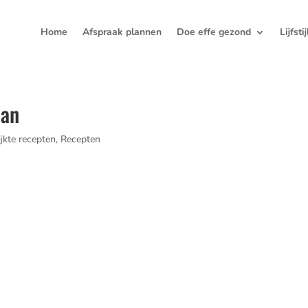
Home
Afspraak plannen
Doe effe gezond
Lijfsti
aan
ijkte recepten
,
Recepten