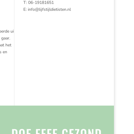
T: 06-19181651
E:
info@lijfstijldietisten.nl
perde ui
 gaar.
at het
s en
DOE EFFE GEZOND