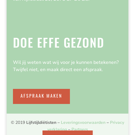
DOE EFFE GEZOND
Wil jij weten wat wij voor je kunnen betekenen?
Twijfel niet, en maak direct een afspraak.
AFSPRAAK MAKEN
© 2019
Lijfstijldiëtisten
–
Leveringsvoorwaarden
–
Privacy
verklaring
–
Partners