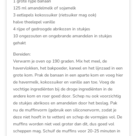
1 grote rijpe banaan
125 ml amandelmelk of sojamelk
3 eetlepels kokossuiker (rietsuiker mag ook)
halve theelepel vanille
4 rijpe of gedroogde abrikozen in stukjes
10 ongezouten en ongebrande amandelen in stukjes
gehakt
Bereiden:
Verwarm je oven op 190 graden. Mix het meel, de
havervlokken, het bakpoeder, kaneel en het lijnzaad in een
grote kom. Prak de banaan in een aparte kom en voeg hier
de havermelk, kokossuiker en vanille aan toe. Voeg de
vochtige ingrediënten bij de droge ingrediënten in de
andere kom en roer goed door. Schep nu ook voorzichtig
de stukjes abrikoos en amandelen door het beslag. Pak
nu de muffinvorm (gebruik een siliconenvorm, zodat je
deze niet hoeft in te vetten) en schep de vormpjes vol. De
muffins worden niet veel groter dan dit, dus goed vol
scheppen mag. Schuif de muffins voor 20-25 minuten in