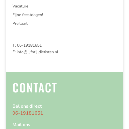
Vacature
Fijne feestdagen!
Preitaart
T: 06-19181651
E:
info@lijfstijldietisten.nl
CONTACT
Bel ons direct
06-19181651
Mail ons