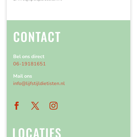
CONTACT
Bel ons direct
06-19181651
Mail ons
info@lijfstijldietisten.nl
LOCATIES